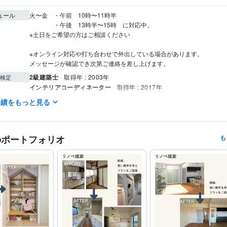
ュール
火〜金　・午前　10時〜11時半

　　　　・午後　13時半〜15時　に対応中。

※土日をご希望の方はご相談ください

※オンライン対応や打ち合わせで外出している場合があります。

メッセージが確認でき次第ご連絡を差し上げます。
2級建築士
取得年 : 2003年
検定
インテリアコーディネーター
取得年 : 2017年
実績をもっと見る
住まい・美容・生活相談
収納、インテリア
分野
収納 片付け
のポートフォリオ
も