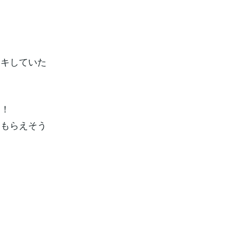
、
ドキしていた
た！
てもらえそう