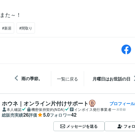
また～！
#新居
#間取り
雨の季節。
一覧に戻る
月曜日はお世話の日
ホウネ｜オンライン片付けサポート
プロフィール
本人確認
機密保持契約(NDA)
インボイス発行事業者
未登録
26
5.0
42
総販売実績
評価
フォロワー
メッセージを送る
フォ