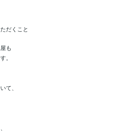
いただくこと
部屋も
ます。
ていて、
い、
と