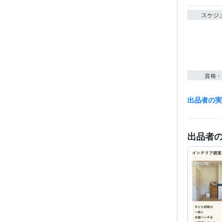
スケジ
資格・
出品者の
得意
出品者