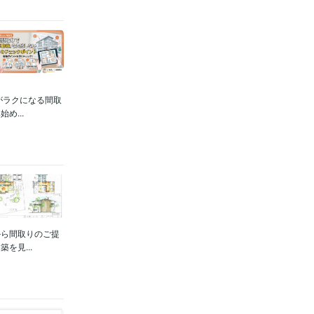
がラクになる間取
...
から間取りのご提
を見...