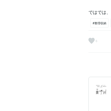
ではでは、
#整理収納
6