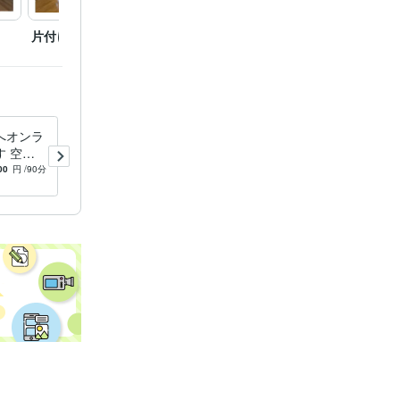
片付けサポートの実例
収納提案例
片付け
へオンラ
お部屋の片づけ方、ご提案し
 空間
ます 家事代行経験を生かし
付けのコ
てアドバイスします！
00
円
/90分
5.0
(2)
15,000
円
がら進め