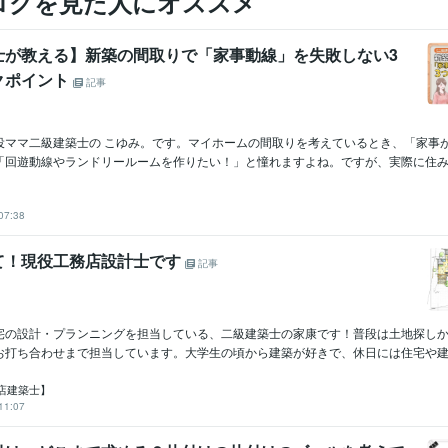
ログを見た人にオススメ
士が教える】新築の間取りで「家事動線」を失敗しない3
クポイント
記事
役ママ二級建築士の こゆみ。です。マイホームの間取りを考えているとき、「家事
「回遊動線やランドリールームを作りたい！」と憧れますよね。ですが、実際に住み始め
07:38
て！現役工務店設計士です
記事
宅の設計・プランニングを担当している、二級建築士の家康です！普段は土地探し
お打ち合わせまで担当しています。大学生の頃から建築が好きで、休日には住宅や建築
店建築士】
11:07