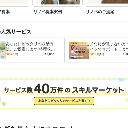
ア提案
リノベ提案実例
リノベのご提案
の人気サービス
あなたにピッタリの収納方
片付けが進まない方
法、ご提案します 整理収納
インでサポートします
アドバイザーが「片付けやす
づくりのプロが、片
4.5
(3)
15,000
円
5.0
(15)
6,5
い収納のしくみ」を考えます
ツや手順を解説しな
ます