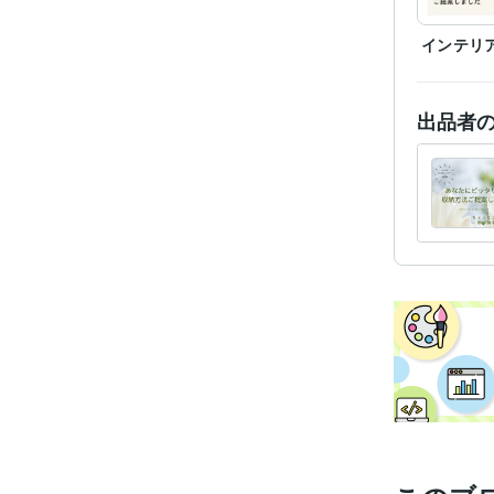
インテリ
出品者