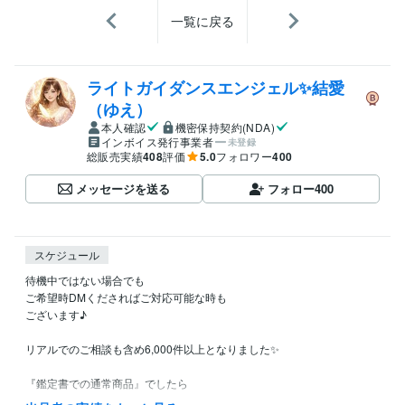
一覧に戻る
ライトガイダンスエンジェル✨結愛
（ゆえ）
本人確認
機密保持契約(NDA)
インボイス発行事業者
未登録
総販売実績
408
評価
5.0
フォロワー
400
メッセージを送る
フォロー
400
スケジュール
待機中ではない場合でも

ご希望時DMくださればご対応可能な時も

ございます♪

リアルでのご相談も含め6,000件以上となりました✨　

『鑑定書での通常商品』でしたら

隙間時間にご対応可能ですので
