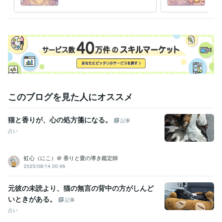
の個別メッセージ
の個
受賞歴
ココナラ開始3日目で初ご購入いただく♡
ココナラ開始11ヶ月目でプ
ラチナランク達成！
ココナラコンサル生が介入2ヶ月てプラチナ
に！
ココナラコンサル生が出品2時間でご購入いただく！
セミナー
通算☆38回目
セミナー＆コンサル  述べ160名以上
ameblo
事業家
さんを数ヶ月で100万以上稼がせましたで賞
コンサル生さんがプラチ
ナランクになったで賞
コンサル生さんが月収20万を越えたで賞
資格・検定
このブログを見た人にオススメ
看護師
取得年 : 2002年
ベビーマッサージセラピスト
取得年 : 2011年
猫と香りが、心の処方箋になる。
記事
アンガーキッズマネジメントセラピスト
取得年 : 2017年
占い
ファスティングセラピスト
取得年 : 2020年
愛カウンセリングセラピスト
取得年 : 2020年
魂の宝石発掘師
取得年 : 1988年
虹心（にこ）＠ 香りと愛の導き鑑定師
看護師
取得年 : 2001年
2025/08/14 00:46
アロマセラピスト
取得年 : 2010年
元彼の未読より、猫の無言の背中の方がしんど
得意分野
いときがある。
記事
悩み相談・カウンセリング
傾聴、受容
ダイエット、ファスティング
いっぱい甘えてOK
あなたの強みを見つけます
占い
占い 恋愛 健康 心