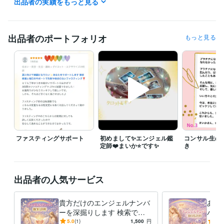
出品者の実績をもっと見る
いつでもどうぞ❣️

待機状態を見つけた際には

飛び込んで来てください＾＾♡✨

出品者のポートフォリオ
もっと見る
⭐️基本的には待機中のご対応となりますが

　待機中でなくてもお電話できる時がございます。

　まずはメッセージくださいませ♪

⭐️待機中はお問い合わせなくお電話可能です＾＾

⭐️通常商品の鑑定は、基本、鑑定書対応となります

⭐️幼い子どもが居りますので

ファスティングサポート
初めまして✨エンジェル鑑
コンサル生の
子どもの状況により声が入ったり、

定師❤️まいか⭐️です✨
き
途中退席もあるかもしれませんが

経験職種
出品者の人気サービス
営業 / 個人営業
経験年数 : 6年
医療・介護 / 看護師
経験年数 : 22年
貴方だけのエンジェルナンバ
あな
ライフスタイル・その他 / 占い師
経験年数 : 4年
ーを深掘りします 検索では
バー
ライフスタイル・その他 / カウンセラー・コーチ
経験年数 : 15年
出てこない『今のあなた』へ
出て
5.0
(1)
1,500
円
5.0
ライフスタイル・その他 / その他
経験年数 : 15年