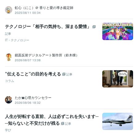
占い
直感リーディング、
虹心（にこ）＠ 香りと愛の導き鑑定師
2025/08/11 00:34
テクノロジー「相手の気持ち、深まる愛情」
記事
IT・テクノロジー
鏡面反射デジタルアート製作所（鈴木穣）
2026/08/07 13:08
”伝えること”の目的を考える
記事
コラム
たか✖️心理カウンセラー
2026/08/06 18:32
人生が好転する直前、人は必ずこれを失います─
─知らないと不安だけが残る
記事
学び