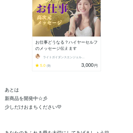
お仕事どうなる？ハイヤーセルフ
のメッセージ伝えます
ライトガイダンスエンジェル✨結愛（ゆえ）
3,000
5.0
円
(9)
あとは
新商品を開発中☆彡
少しだけおまちください💛
あなたのあふれる愛を大切にしてあげましょう💛