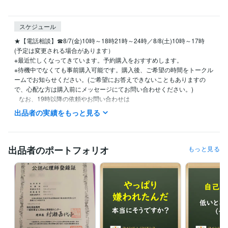
スケジュール
★【電話相談】☎8/7(金)10時～18時21時～24時／8/8(土)10時～17時

(予定は変更される場合があります）

※最近忙しくなってきています。予約購入をおすすめします。

※待機中でなくても事前購入可能です。購入後、ご希望の時間をトークル
ームでお知らせください。(ご希望にお答えできないこともありますの
で、心配な方は購入前にメッセージにてお問い合わせください。)

   なお、19時以降の依頼やお問い合わせは

   翌日以降になることがありますので

出品者の実績をもっと見る
   ご了承ください。

■火・金・土曜日と祝日は本業との関係で原則、対応ができません。

　ただし事前にご相談いただければ臨機応変にご対応が可能ですのでご
出品者のポートフォリオ
もっと見る
安心下さい。

■その他の曜日につきましては

　原則午前９時～午後９時までの間で対応いたします。

■なお、午前9時〜午後7時までは本業のほうに従事しておりますので、

　この時間帯は多少ご返答が遅れる場合がございます。

　ただし事前にご相談いただければ臨機応変にご対応が可能ですのでご