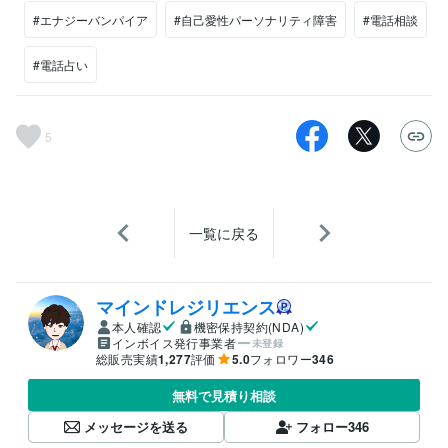
#エナジーバンパイア
#自己愛性パーソナリティ障害
#電話相談
#電話占い
5
一覧に戻る
マインドレジリエンス
本人確認
機密保持契約(NDA)
インボイス発行事業者
未登録
総販売実績
1,277
評価
5.0
フォロワー
346
無料で見積り相談
メッセージを送る
フォロー
346