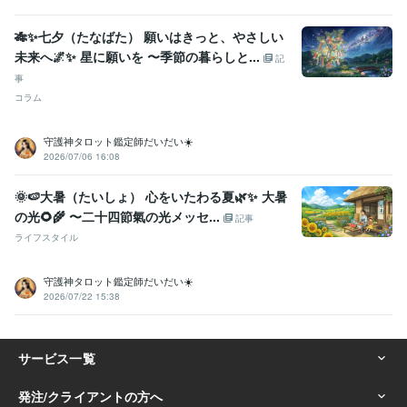
🎋✨七夕（たなばた） 願いはきっと、やさしい
未来へ🌌✨ 星に願いを 〜季節の暮らしと...
記
事
コラム
守護神タロット鑑定師だいだい☀️
2026/07/06 16:08
🌞🍉大暑（たいしょ） 心をいたわる夏🌿✨ 大暑
の光🌻🌾 〜二十四節氣の光メッセ...
記事
ライフスタイル
守護神タロット鑑定師だいだい☀️
2026/07/22 15:38