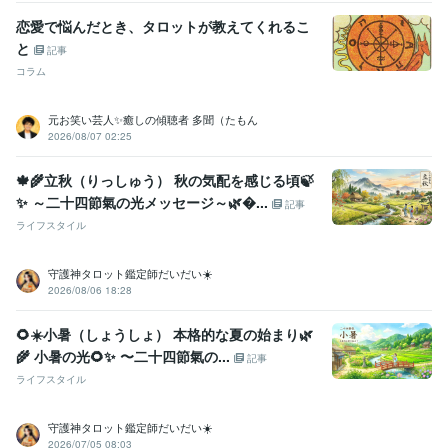
ビジネス・クリエイティブツール
恋愛で悩んだとき、タロットが教えてくれるこ
WordPress:2年
Excel:25年
PowerPoint:25年
Word:25年
ChatGPT:1年
と
Canva:3年
GarageBand:3年
記事
コラム
得意分野
悩み相談・カウンセリング
不安を癒し、感情をコントロールする方
元お笑い芸人✨癒しの傾聴者 多聞（たもん
法 
HSP・HSS型HSPの方向けお悩み相談
夫婦関係についてのカウ
2026/08/07 02:25
ンセリング
男性心理・女性心理をわかりやすく解説
恋愛についての
ノウハウ
性についてのお悩み相談
職場の人間関係に関するお悩み相
🍁🌾立秋（りっしゅう） 秋の気配を感じる頃🍃
談
１０代の子を持つ親の心理学
大人の発達障害に関するカウンセリ
✨ ～二十四節氣の光メッセージ～🌿...
記事
ング
こころを整える心理・栄養セミナー
人間関係
恋愛
カウンセリング
夫婦関係
hsp
悩み相談
不安
ライフスタイル
セックスレス
不倫
電話相談
占い
オラクルカードリーディング
守護神タロット鑑定師だいだい☀️
心理学
恋愛
男性心理
夫婦関係
セックスレス
不倫
電話相談
2026/08/06 18:28
占い
オラクルカード
リーディング
学歴
🌻☀️小暑（しょうしょ） 本格的な夏の始まり🌿
三重大学
1989年3月 ~ 1993年2月
🌾 小暑の光🌻✨️ 〜二十四節氣の...
記事
ライフスタイル
語学力
英語
日常会話レベル
守護神タロット鑑定師だいだい☀️
2026/07/05 08:03