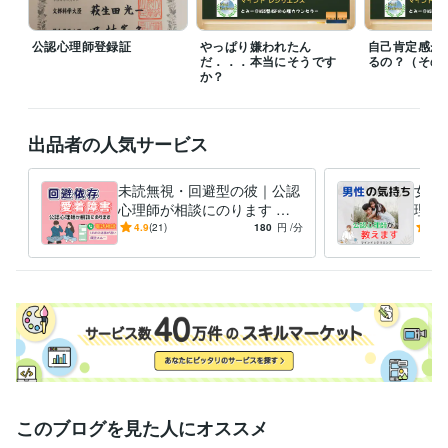
安心下さい。

公認心理師登録証
やっぱり嫌われたん
自己肯定感が
■購入前に気になることなどがございましたら、遠慮なくDMからお問い
だ．．．本当にそうです
るの？（その
合わせ下さい。

か？
経験職種
ライフスタイル・その他 / 講師・インストラクター
経験年数 : 25年
出品者の人気サービス
ライフスタイル・その他 / カウンセラー・コーチ
経験年数 : 20年
未読無視・回避型の彼｜公認
女性
職歴
心理師が相談にのります 音
理を
マインドレジリエンス
2020年9月 ~ 現在
信不通や既読スルー。回避依
に私
4.9
(21)
180
円
/分
5.0
公共機関・NPO法人
2011年8月 ~ 2021年8月
存の彼の心理がわかります
認心
英文法メルマガ発行者
1999年3月 ~ 2007年2月
受賞歴
自己肯定感　高めるための５つのステップ
自分を変えるための教科
書
資格・検定
公認心理師
取得年 : 2020年
社会福祉士
取得年 : 2018年
2級FP技能士
取得年 : 2005年
このブログを見た人にオススメ