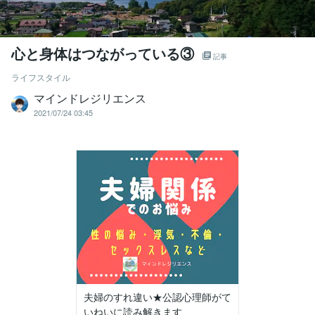
心と身体はつながっている③
記事
ライフスタイル
マインドレジリエンス
2021/07/24 03:45
夫婦のすれ違い★公認心理師がて
いねいに読み解きます