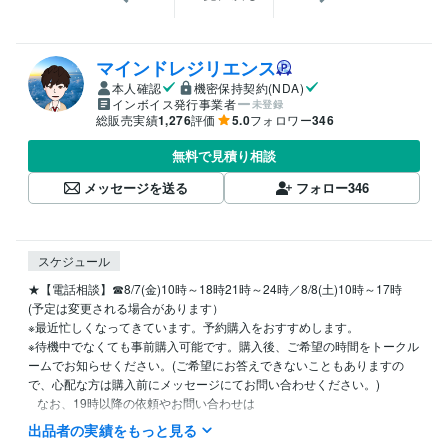
マインドレジリエンス
本人確認
機密保持契約(NDA)
インボイス発行事業者
未登録
総販売実績
1,276
評価
5.0
フォロワー
346
無料で見積り相談
メッセージを送る
フォロー
346
スケジュール
★【電話相談】☎8/7(金)10時～18時21時～24時／8/8(土)10時～17時

(予定は変更される場合があります）

※最近忙しくなってきています。予約購入をおすすめします。

※待機中でなくても事前購入可能です。購入後、ご希望の時間をトークル
ームでお知らせください。(ご希望にお答えできないこともありますの
で、心配な方は購入前にメッセージにてお問い合わせください。)

   なお、19時以降の依頼やお問い合わせは

   翌日以降になることがありますので

出品者の実績をもっと見る
   ご了承ください。
