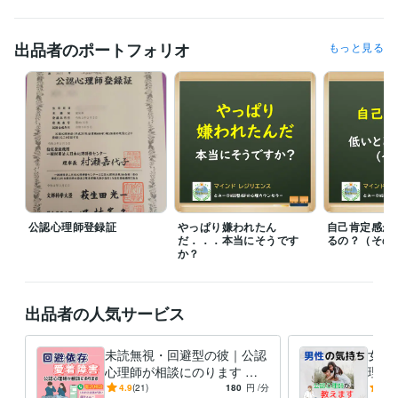
■火・金・土曜日と祝日は本業との関係で原則、対応ができません。

　ただし事前にご相談いただければ臨機応変にご対応が可能ですのでご
出品者のポートフォリオ
もっと見る
安心下さい。

■その他の曜日につきましては

　原則午前９時～午後９時までの間で対応いたします。

■なお、午前9時〜午後7時までは本業のほうに従事しておりますので、

　この時間帯は多少ご返答が遅れる場合がございます。

　ただし事前にご相談いただければ臨機応変にご対応が可能ですのでご
安心下さい。

公認心理師登録証
やっぱり嫌われたん
自己肯定感が
■購入前に気になることなどがございましたら、遠慮なくDMからお問い
だ．．．本当にそうです
るの？（その
合わせ下さい。

か？
経験職種
ライフスタイル・その他 / 講師・インストラクター
経験年数 : 25年
出品者の人気サービス
ライフスタイル・その他 / カウンセラー・コーチ
経験年数 : 20年
未読無視・回避型の彼｜公認
女性
職歴
心理師が相談にのります 音
理を
マインドレジリエンス
2020年9月 ~ 現在
信不通や既読スルー。回避依
に私
4.9
(21)
180
円
/分
5.0
公共機関・NPO法人
2011年8月 ~ 2021年8月