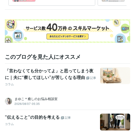
存の彼の心理がわかります
認心
英文法メルマガ発行者
1999年3月 ~ 2007年2月
受賞歴
自己肯定感　高めるための５つのステップ
自分を変えるための教科
書
資格・検定
公認心理師
取得年 : 2020年
社会福祉士
取得年 : 2018年
2級FP技能士
取得年 : 2005年
このブログを見た人にオススメ
ビジネス・クリエイティブツール
「言わなくても分かってよ」と思ってしまう夜
WordPress:2年
Excel:25年
PowerPoint:25年
Word:25年
ChatGPT:1年
に｜夫に“察してほしい”が苦しくなる理由
Canva:3年
GarageBand:3年
記事
コラム
得意分野
悩み相談・カウンセリング
不安を癒し、感情をコントロールする方
まゆこ＊癒しのお悩み相談室
法 
HSP・HSS型HSPの方向けお悩み相談
夫婦関係についてのカウ
2026/08/07 05:35
ンセリング
男性心理・女性心理をわかりやすく解説
恋愛についての
ノウハウ
性についてのお悩み相談
職場の人間関係に関するお悩み相
”伝えること”の目的を考える
記事
談
１０代の子を持つ親の心理学
大人の発達障害に関するカウンセリ
コラム
ング
こころを整える心理・栄養セミナー
人間関係
恋愛
カウンセリング
夫婦関係
hsp
悩み相談
不安