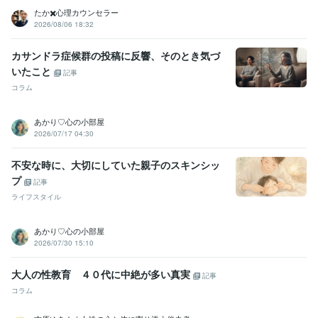
セックスレス
不倫
電話相談
たか✖️心理カウンセラー
占い
オラクルカードリーディング
2026/08/06 18:32
心理学
恋愛
男性心理
夫婦関係
セックスレス
不倫
電話相談
占い
オラクルカード
リーディング
カサンドラ症候群の投稿に反響、そのとき気づ
学歴
いたこと
記事
三重大学
1989年3月 ~ 1993年2月
コラム
語学力
英語
日常会話レベル
あかり♡心の小部屋
2026/07/17 04:30
不安な時に、大切にしていた親子のスキンシッ
プ
記事
ライフスタイル
あかり♡心の小部屋
2026/07/30 15:10
大人の性教育 ４０代に中絶が多い真実
記事
コラム