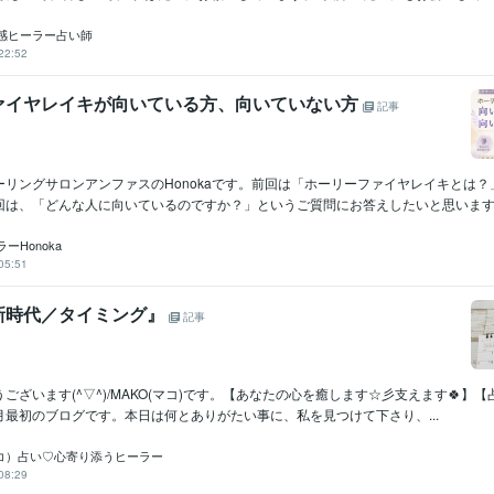
感ヒーラー占い師
22:52
ァイヤレイキが向いている方、向いていない方
記事
ーリングサロンアンファスのHonokaです。前回は「ホーリーファイヤレイキとは？
回は、「どんな人に向いているのですか？」というご質問にお答えしたいと思います。.
ーHonoka
05:51
新時代／タイミング』
記事
ございます(^▽^)/MAKO(マコ)です。【あなたの心を癒します☆彡支えます🍀】【
最初のブログです。本日は何とありがたい事に、私を見つけて下さり、...
マコ）占い♡心寄り添うヒーラー
08:29