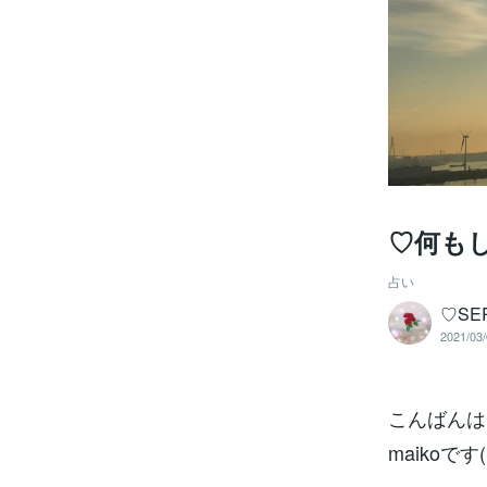
♡何も
占い
♡SE
2021/03/
こんばんは
maikoです(*