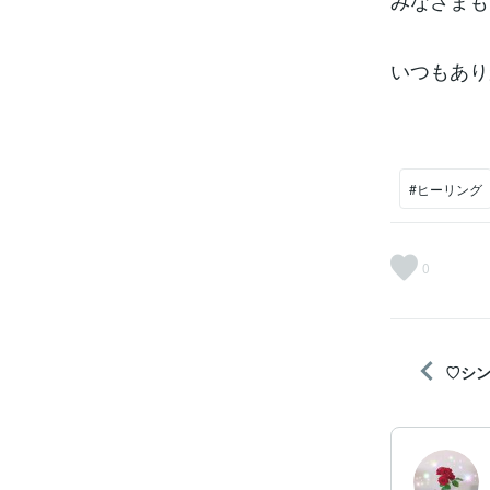
みなさまも
いつもあり
#ヒーリング
0
♡シ