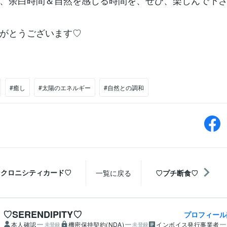
、余白時間＆自然を感じる時間を、ぜひ、楽しんで下
がとうございます♡
#癒し
#太陽のエネルギー
#自然との調和
ンクロニシティカード♡
一覧に戻る
♡プチ断食♡
♡SERENDIPITY♡
プロフィール
本人確認
機密保持契約(NDA)
インボイス発行事業者
未登録
未登録