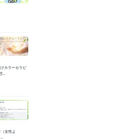
だけカラーセラピ
..
月（女性よ
.