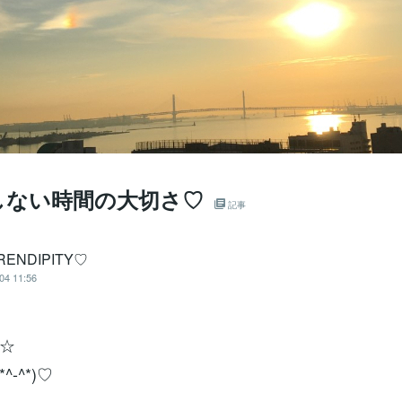
しない時間の大切さ♡
記事
RENDIPITY♡
04 11:56
☆
^-^*)♡