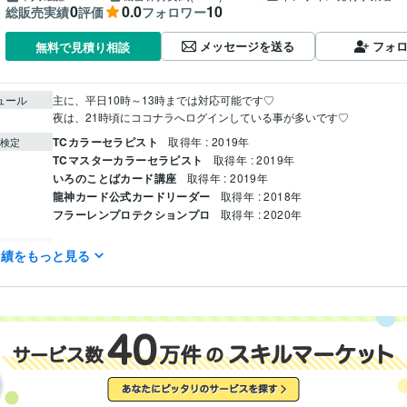
0
0.0
10
総販売実績
評価
フォロワー
メッセージを送る
フォ
無料で見積り相談
ュール
主に、平日10時～13時までは対応可能です♡

夜は、21時頃にココナラへログインしている事が多いです♡
TCカラーセラピスト
取得年 : 2019年
検定
TCマスターカラーセラピスト
取得年 : 2019年
いろのことばカード講座
取得年 : 2019年
龍神カード公式カードリーダー
取得年 : 2018年
フラーレンプロテクションプロ
取得年 : 2020年
占い
龍神カードリーディング
分野
実績をもっと見る
子育て
人間関係