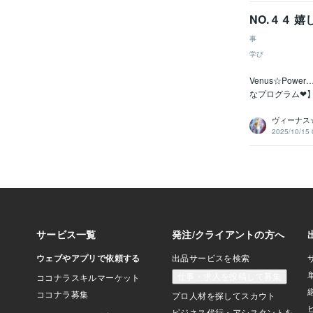
NO.４４ 
事
学び
Venus☆Po
なプログラム❤】
ヴィーナス
2025/10/15 