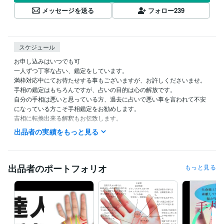
メッセージを送る
フォロー
239
スケジュール
お申し込みはいつでも可

一人ずつ丁寧な占い、鑑定をしています。

満枠対応中にてお待たせする事もございますが、お許しくださいませ。

手相の鑑定はもちろんですが、占いの目的は心の解放です。

自分の手相は悪いと思っている方、過去に占いで悪い事を言われて不安
になっている方こそ手相鑑定をお勧めします。

吉相に転換出来る解釈もお伝致します。

手相は、過去の経験とこれから起きる事も刻まれています。

出品者の実績をもっと見る
手相には、吉運の意味も、凶運な意味も合わせ持たれています。

自分の事を一番知らないのは自分自身です。

自分は優しいという性格は、人にそう思われていても自分ではわかりま
せん。

出品者のポートフォリオ
もっと見る
自分は短気、気長である事も、人にどう思われているかによって知る事
になります。

客観的に自分を知る事で、自分の悩み、生き方、幸せを再発見する事が
できます。

何をやっても空回りする時こそ手相は心を掬い上げてくれる手段です。
