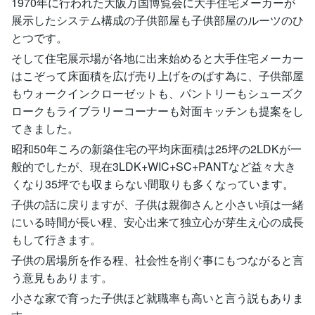
1970年に行われた大阪万国博覧会に大手住宅メーカーが
展示したシステム構成の子供部屋も子供部屋のルーツのひ
とつです。
そして住宅展示場が各地に出来始めると大手住宅メーカー
はこぞって床面積を広げ売り上げをのばす為に、子供部屋
もウォークインクローゼットも、パントリーもシューズク
ロークもライブラリーコーナーも対面キッチンも提案をし
てきました。
昭和50年ころの新築住宅の平均床面積は25坪の2LDKが一
般的でしたが、現在3LDK+WIC+SC+PANTなど益々大き
くなり35坪でも収まらない間取りも多くなっています。
子供の話に戻りますが、子供は親御さんと小さい頃は一緒
にいる時間が長い程、安心出来て独立心が芽生え心の成長
もして行きます。
子供の居場所を作る程、社会性を削ぐ事にもつながると言
う意見もあります。
小さな家で育った子供ほど就職率も高いと言う説もありま