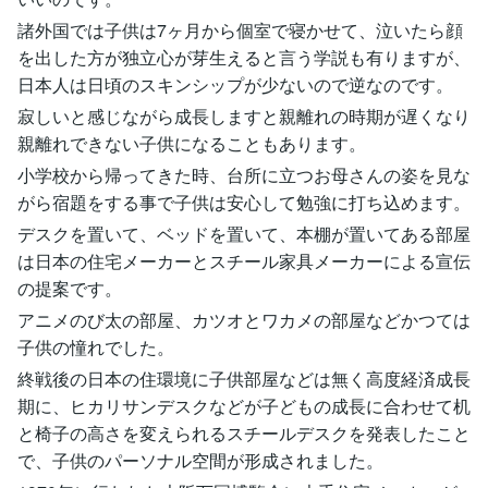
諸外国では子供は7ヶ月から個室で寝かせて、泣いたら顔
を出した方が独立心が芽生えると言う学説も有りますが、
日本人は日頃のスキンシップが少ないので逆なのです。
寂しいと感じながら成長しますと親離れの時期が遅くなり
親離れできない子供になることもあります。
小学校から帰ってきた時、台所に立つお母さんの姿を見な
がら宿題をする事で子供は安心して勉強に打ち込めます。
デスクを置いて、ベッドを置いて、本棚が置いてある部屋
は日本の住宅メーカーとスチール家具メーカーによる宣伝
の提案です。
アニメのび太の部屋、カツオとワカメの部屋などかつては
子供の憧れでした。
終戦後の日本の住環境に子供部屋などは無く高度経済成長
期に、ヒカリサンデスクなどが子どもの成長に合わせて机
と椅子の高さを変えられるスチールデスクを発表したこと
で、子供のパーソナル空間が形成されました。