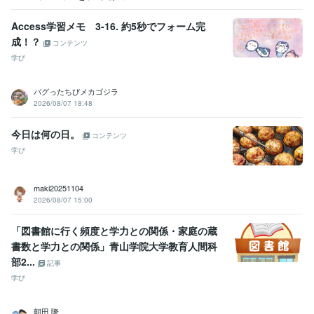
ビジネス・クリエイティブツール
Excel:30年
Pages:5年
Word:30年
ChatGPT:1年
Access学習メモ 3-16. 約5秒でフォーム完
Google スプレッドシート:3年
成！？
コンテンツ
得意分野
学び
悩み相談・カウンセリング
恋愛　結婚　子宝　仕事　金運　健康各
運勢
タロット占い　四柱推命算命術　おみくじ
人相学
バグったちびメカゴジラ
占い
2026/08/07 18:48
語学力
英語
日常会話レベル
今日は何の日。
コンテンツ
学び
maki20251104
2026/08/07 15:00
「図書館に行く頻度と学力との関係・家庭の蔵
書数と学力との関係」青山学院大学教育人間科
部2...
記事
学び
朝田 隆