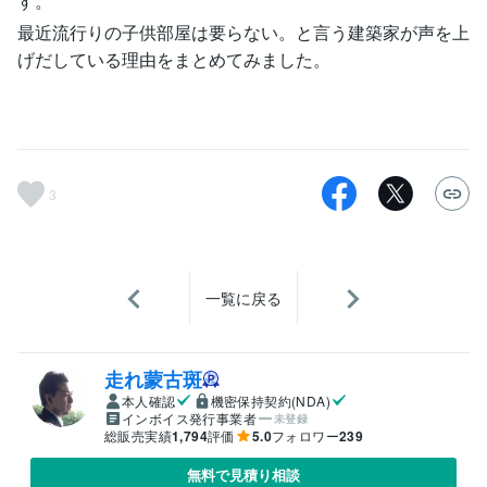
す。
最近流行りの子供部屋は要らない。と言う建築家が声を上
げだしている理由をまとめてみました。
3
一覧に戻る
走れ蒙古斑
本人確認
機密保持契約(NDA)
インボイス発行事業者
未登録
総販売実績
1,794
評価
5.0
フォロワー
239
無料で見積り相談