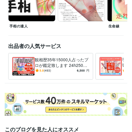
経験職種
不動産 / 不動産企画・不動産開発
経験年数 : 30年
手相の達人
生命線
建築・土木・施工管理 / 建設コンサルタント
経験年数 : 26年
ライフスタイル・その他 / 占い師
経験年数 : 35年
ライフスタイル・その他 / 美容師・ネイリスト・美容家
経験年数 : 2
出品者の人気サービス
6年
ライフスタイル・その他 / シェフ・パティシエ
経験年数 : 6年
観相歴35年15000人占ったプ
手相
職歴
ロが鑑定致します 24h25000
等、
ホワイトデンタルラボラトリー アミューズメント事業部走れ蒙古斑
字☪️線紋手形精密診断、開運
写真
5.0
(493)
6,500
円
5.0
1990年3月 ~ 現在
未来占います
カラ
占い
資格・検定
宅地建物取引士（旧 宅地建物取引主任者）
取得年 : 2006年
美容師・管理美容師
取得年 : 1993年
歯科技工士
取得年 : 1987年
調理師
取得年 : 1993年
第二種電気工事士
取得年 : 1992年
手相鑑定士
取得年 : 2023年
このブログを見た人にオススメ