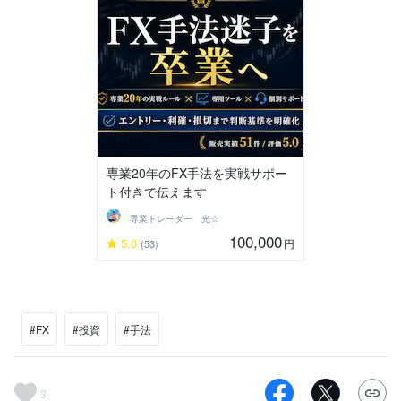
専業20年のFX手法を実戦サポー
ト付きで伝えます
専業トレーダー 光☆
100,000
5.0
円
(53)
#FX
#投資
#手法
3