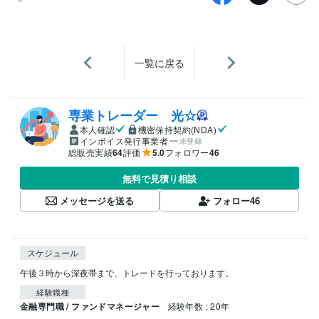
一覧に戻る
専業トレーダー 光☆
本人確認
機密保持契約(NDA)
インボイス発行事業者
未登録
総販売実績
64
評価
5.0
フォロワー
46
無料で見積り相談
メッセージを送る
フォロー
46
スケジュール
経験職種
金融専門職 / ファンドマネージャー
経験年数 : 20年