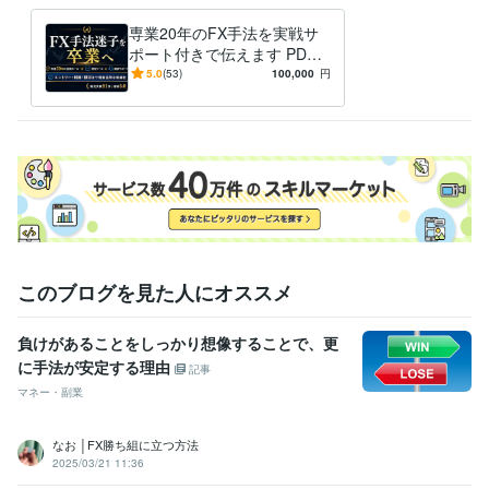
専業20年のFX手法を実戦サ
ポート付きで伝えます PDF
で終わらせず、実際の相場で
5.0
(53)
100,000
円
使える形までサポートします
このブログを見た人にオススメ
負けがあることをしっかり想像することで、更
に手法が安定する理由
記事
マネー・副業
なお │FX勝ち組に立つ方法
2025/03/21 11:36