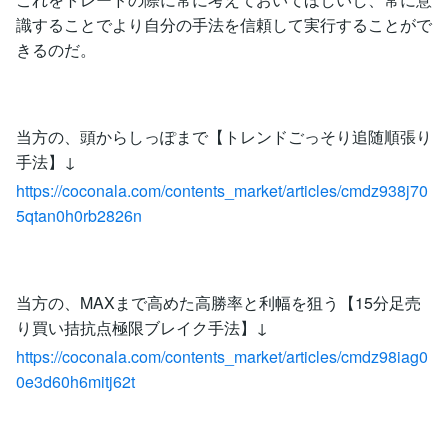
識することでより自分の手法を信頼して実行することがで
きるのだ。
当方の、頭からしっぽまで【トレンドごっそり追随順張り
手法】↓
https://coconala.com/contents_market/articles/cmdz938j70
5qtan0h0rb2826n
当方の、MAXまで高めた高勝率と利幅を狙う【15分足売
り買い拮抗点極限ブレイク手法】↓
https://coconala.com/contents_market/articles/cmdz98iag0
0e3d60h6mitj62t