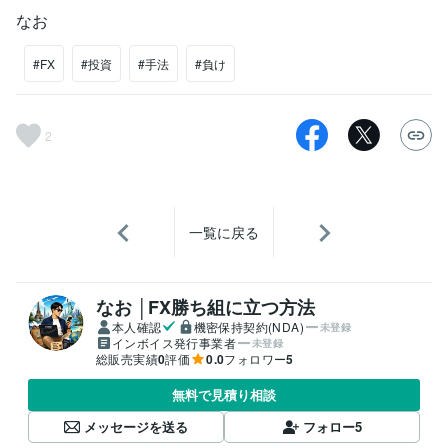
なお
#FX
#投資
#手法
#負け
2
一覧に戻る
なお │FX勝ち組に立つ方法
本人確認
機密保持契約(NDA)
未登録
インボイス発行事業者
未登録
総販売実績
0
評価
0.0
フォロワー
5
無料で見積り相談
メッセージを送る
フォロー
5