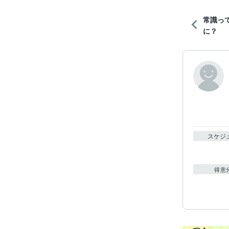
常識っ
に？
スケジ
得意