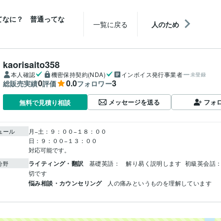
てなに？ 普通ってな
一覧に戻る
人のため
kaorisaito358
本人確認
機密保持契約(NDA)
インボイス発行事業者
未登録
0
0.0
3
総販売実績
評価
フォロワー
メッセージを送る
フォ
無料で見積り相談
ュール
月−土：９：００−１８：００

日：９：００−１３：００

対応可能です。
ライティング・翻訳
基礎英語：　解り易く説明します
初級英会話
分野
切です
悩み相談・カウンセリング
人の痛みというものを理解しています