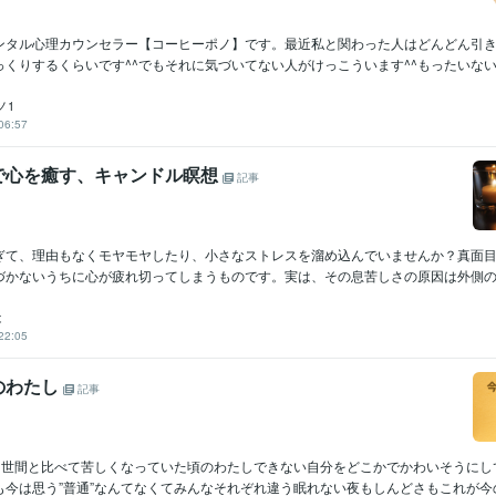
ンタル心理カウンセラー【コーヒーポノ】です。最近私と関わった人はどんどん引
くりするくらいです^^でもそれに気づいてない人がけっこういます^^もったいない・.
ノ1
06:57
で心を癒す、キャンドル瞑想
記事
ぎて、理由もなくモヤモヤしたり、小さなストレスを溜め込んでいませんか？真面
づかないうちに心が疲れ切ってしまうものです。実は、その息苦しさの原因は外側の出
は
22:05
のわたし
記事
って世間と比べて苦しくなっていた頃のわたしできない自分をどこかでかわいそうにし
今は思う”普通”なんてなくてみんなそれぞれ違う眠れない夜もしんどさもこれが今の.