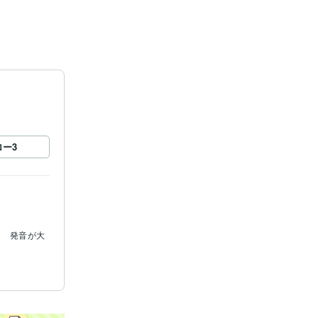
ロー
3
：　発音が大