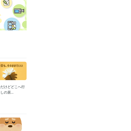
きだけどどこへ行
の居...