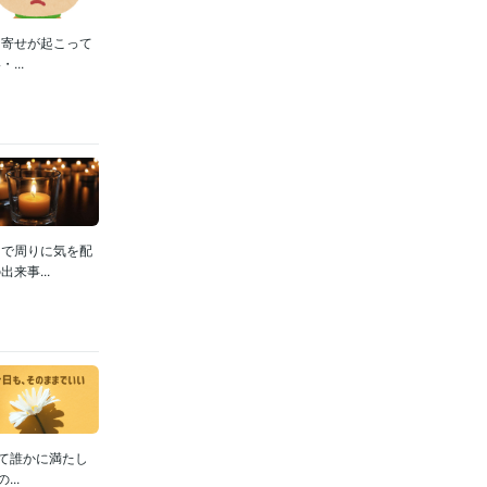
き寄せが起こって
..
目で周りに気を配
来事...
て誰かに満たし
..