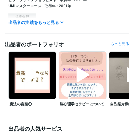
UMIマスターコース
取得年 : 2021年
得意分野
出品者の実績をもっと見る
悩み相談・カウンセリング
人間関係相談
仕事、恋愛、家庭
悩み相談・カウンセリング
いなくなった喪失感
出品者のポートフォリオ
もっと見る
学歴
武庫川女子大学
2000年3月 ~ 2002年2月
語学力
英語
日常会話レベル
魔法の言葉①
脳心理学セラピーについて
自己紹介動画
出品者の人気サービス