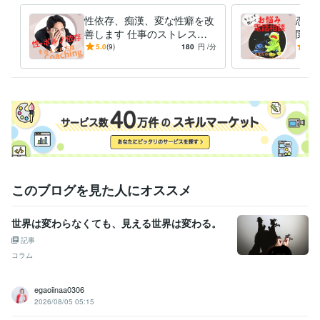
性依存、痴漢、変な性癖を改
恋愛
善します 仕事のストレスが
関係
性欲に出てしまい、自分でも
なた
5.0
(9)
180
円
/分
5.0
治せないお困りの方
は何
このブログを見た人にオススメ
世界は変わらなくても、見える世界は変わる。
記事
コラム
egaoiinaa0306
2026/08/05 05:15