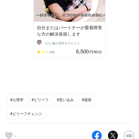
自分またはパートナーが愛着障害
な方の解決策探します
なな 脳心理学セラピスト
6,500
5.0
円
/90分
(49)
#心理学
#ビリーフ
#思い込み
#講座
#ビリーフチェンジ
4