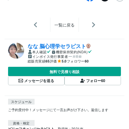
一覧に戻る
なな 脳心理学セラピスト
本人確認
機密保持契約(NDA)
インボイス発行事業者
未登録
総販売実績
65
評価
5.0
フォロワー
60
無料で見積り相談
メッセージを送る
フォロー
60
スケジュール
ご予約受付中！メッセージにて一言お声がけ下さい。返信します

資格・検定
ビリーフチェンジセラピスト
取得年 : 2021年