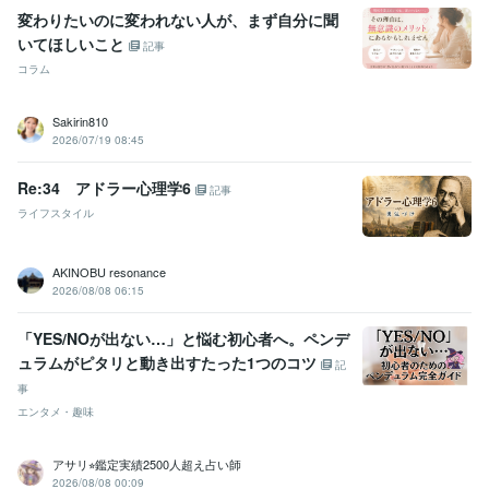
変わりたいのに変われない人が、まず自分に聞
いてほしいこと
記事
コラム
Sakirin810
2026/07/19 08:45
Re:34 アドラー心理学6
記事
ライフスタイル
AKINOBU resonance
2026/08/08 06:15
「YES/NOが出ない…」と悩む初心者へ。ペンデ
ュラムがピタリと動き出すたった1つのコツ
記
事
エンタメ・趣味
アサリ⭐︎鑑定実績2500人超え占い師
2026/08/08 00:09