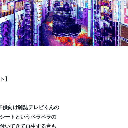
ト】
子供向け雑誌テレビくんの
シートというペラペラの
付いてきて再生する台も