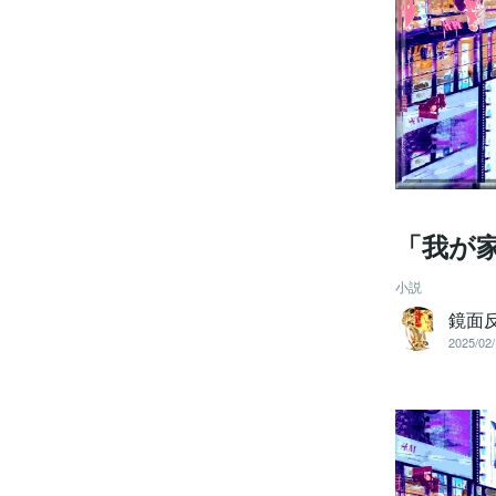
「我が
小説
鏡面
2025/02/