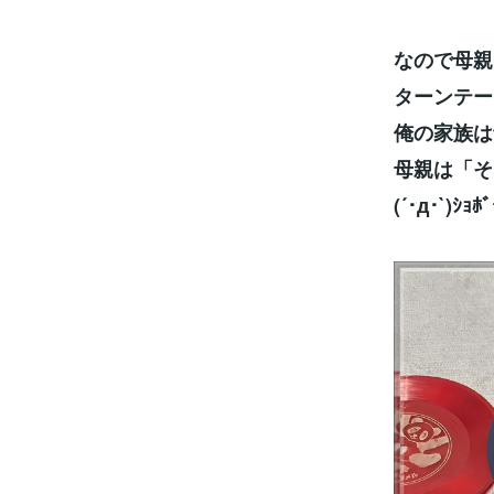
なので母親
ターンテー
俺の家族は
母親は「そ
(´･д･`)ｼｮﾎﾞ