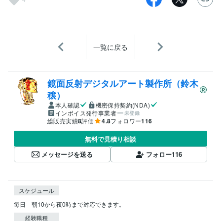
一覧に戻る
鏡面反射デジタルアート製作所（鈴木
穣）
本人確認
機密保持契約(NDA)
インボイス発行事業者
未登録
総販売実績
8
評価
4.8
フォロワー
116
無料で見積り相談
メッセージを送る
フォロー
116
スケジュール
毎日　朝10から夜0時まで対応できます。
経験職種