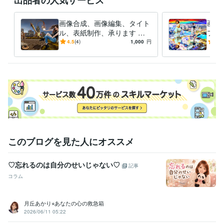
出品者の人気サービス
画像合成、画像編集、タイト
画像
ル、表紙制作、承ります シ
フト
ュールで異次元な世界の空間
で、
4.5
(4)
1,000
円
-
(1)
演出をします。
す！
このブログを見た人にオススメ
♡忘れるのは自分のせいじゃない♡
記事
コラム
月丘あかり⭐︎あなたの心の救急箱
2026/06/11 05:22