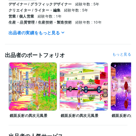
デザイナー / グラフィックデザイナー
経験年数 : 5年
クリエイター / ライター・編集
経験年数 : 5年
営業 / 個人営業
経験年数 : 1年
生産・品質管理 / 生産技術・製造技術
経験年数 : 10年
出品者の実績をもっと見る
職歴
デニーズ
1991年3月 ~ 1999年5月
得意分野
出品者のポートフォリオ
もっと見る
動画編集・映像制作
画像合成、画像修正、タイトル制作、ブログ
合成画像
合成写真
タイトル制作
表紙制作
ブログ記事
アフェリエイト
ニュース記事
スチームパンク
サイバーパンク
小説
学歴
東京都立工芸高等学校
1988年3月 ~ 1990年2月
鏡面反射の異次元風景
鏡面反射の異次元風景
鏡面反射の異