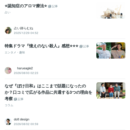
⭐認知症のアロマ療法⭐
記事
占い
占い師らむね
2025/12/29 04:52
特集ドラマ『憶えのない殺人』感想⭐️⭐️⭐️
記事
エンタメ・趣味
harueagle2
2026/08/03 02:23
なぜ『ぼけ日和』はここまで話題になったの
か？口コミで広がる作品に共通する3つの理由を
考察
記事
コラム
dott design
2026/08/02 00:59