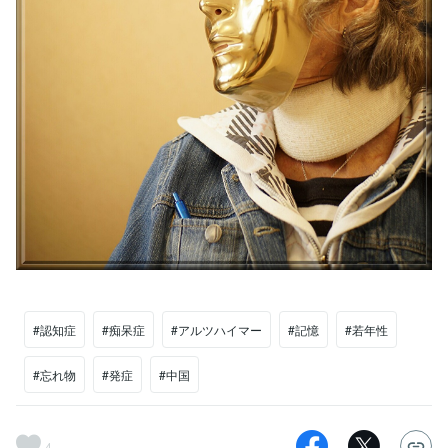
#認知症
#痴呆症
#アルツハイマー
#記憶
#若年性
#忘れ物
#発症
#中国
4