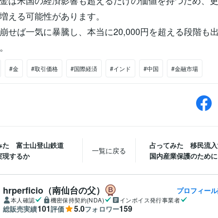
金は米国の経済影響も超えるだけの価値を持つため、
増える可能性があります。
崩せば一気に暴騰し、本当に20,000円を超える段階も
。
#金
#取引価格
#国際経済
#インド
#中国
#金融市場
みた 富士山登山鉄道
占ってみた 移民流入
一覧に戻る
実現するか
国内産業保護のためにEU
hrperficio（南仙台の父）
プロフィール
本人確認
機密保持契約(NDA)
インボイス発行事業者
101
5.0
159
総販売実績
評価
フォロワー