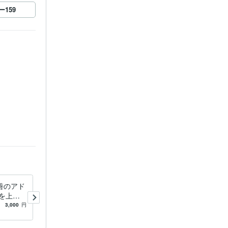
ー
159
善のアド
あなたの仕事運を占い、目標
を上げ
達成のアドバイスをします
・行動を
あなたの適職や方向性、仕事
3,000
円
5.0
(1)
4,000
円
上のやりたいことを占いで支
援します