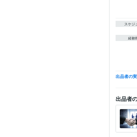
スケジ
経験
得意
出品者の
出品者
学