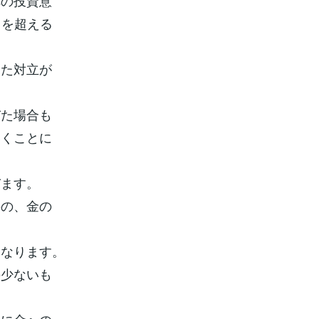
への投資意
円を超える
した対立が
びた場合も
いくことに
びます。
のの、金の
になります。
の少ないも