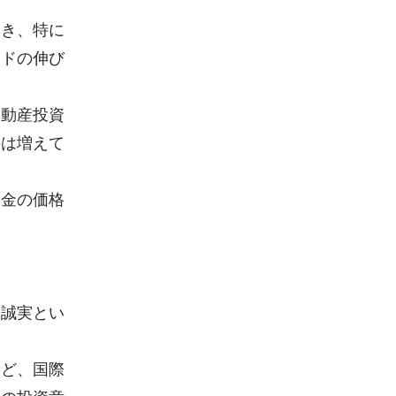
いき、特に
ンドの伸び
不動産投資
要は増えて
て金の価格
不誠実とい
など、国際