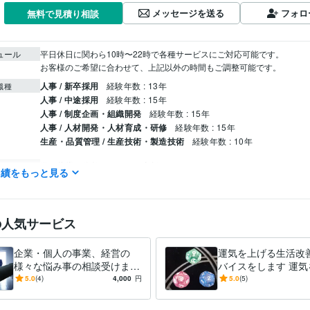
メッセージを送る
フォロ
無料で見積り相談
ュール
平日休日に関わら10時〜22時で各種サービスにご対応可能です。

お客様のご希望に合わせて、上記以外の時間もご調整可能です。
人事 / 新卒採用
経験年数 : 13年
職種
人事 / 中途採用
経験年数 : 15年
人事 / 制度企画・組織開発
経験年数 : 15年
人事 / 人材開発・人材育成・研修
経験年数 : 15年
生産・品質管理 / 生産技術・製造技術
経験年数 : 10年
学習指導・資格・キャリア相談
求職者のためのアドバイス
分野
実績をもっと見る
仕事・人生の悩み
占い
タロット占い
仕事、恋愛、金運
の人気サービス
名古屋工業大学
1981年3月 ~ 1985年2月
歴
企業・個人の事業、経営の
運気を上げる生活改
様々な悩み事の相談受けます
バイスをします 運気
コンサルタントとしてあなた
るために必要な意識
5.0
(4)
4,000
円
5.0
(5)
の事業や経営の悩み事相談を
身につけませんか
受けます