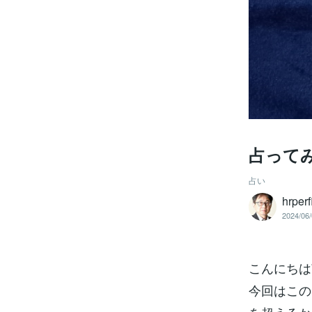
占ってみ
占い
hrpe
2024/06/
こんにちは南
今回はこの