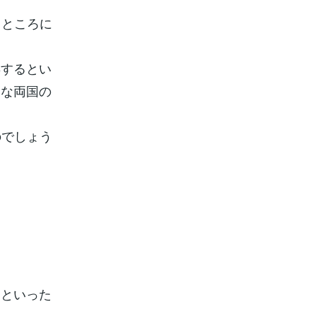
るところに
昇するとい
きな両国の
のでしょう
約といった