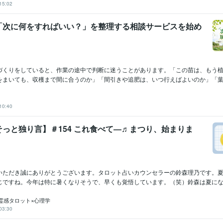
15:02
「次に何をすればいい？」を整理する相談サービスを始め
づくりをしていると、作業の途中で判断に迷うことがあります。「この苗は、もう
をまいても、収穫まで間に合うのか」「間引きや追肥は、いつ行えばよいのか」「葉の
10:40
っと独り言】＃154 これ食べて―♬まつり、始まりま
いただき誠にありがとうございます。タロット占いカウンセラーの鈴森理乃です。
じですね。今年は特に暑くなりそうで、早くも覚悟しています。（笑）鈴森は夏になる
霊感タロット×心理学
03:30