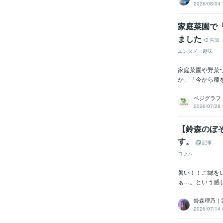
2026/08/04 
家庭菜園で
ました
告知
エンタメ・趣味
家庭菜園や野菜
か」「今から種
ベジグラフ
2026/07/28 
【鈴森のぼそ
す。
記事
コラム
暑い！！ご縁を
ぁ…。という感
鈴森理乃｜
2026/07/14 