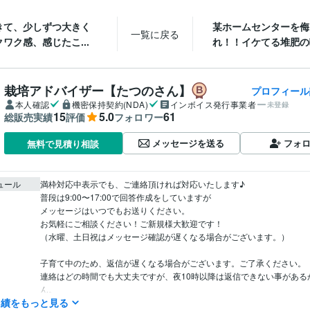
きて、少しずつ大きく
某ホームセンターを侮
一覧に戻る
ワク感、感じたこ...
れ！！イケてる堆肥の
栽培アドバイザー【たつのさん】
プロフィール
本人確認
機密保持契約(NDA)
インボイス発行事業者
未登録
15
5.0
61
総販売実績
評価
フォロワー
メッセージを送る
フォ
無料で見積り相談
ュール
満枠対応中表示でも、ご連絡頂ければ対応いたします♪

普段は9:00〜17:00で回答作成をしていますが

メッセージはいつでもお送りください。

お気軽にご相談ください！ご新規様大歓迎です！

（水曜、土日祝はメッセージ確認が遅くなる場合がございます。）

子育て中のため、返信が遅くなる場合がございます。ご了承ください。

連絡はどの時間でも大丈夫ですが、夜10時以降は返信できない事がある
ん。

実績をもっと見る
よろしくお願い致します。