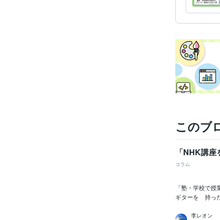
このブ
「NHK講
コラム
「塾・学校で授
ギターを 持っ
李レオン