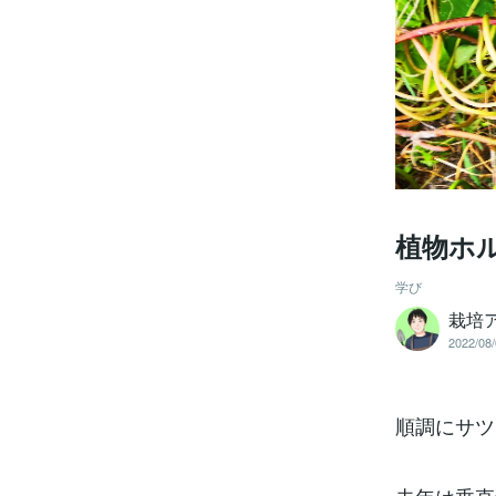
植物ホ
学び
栽培
2022/08/
順調にサツ