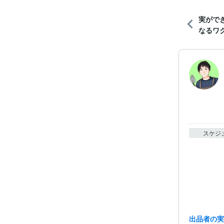
実がで
なるワク
スケジ
出品者の