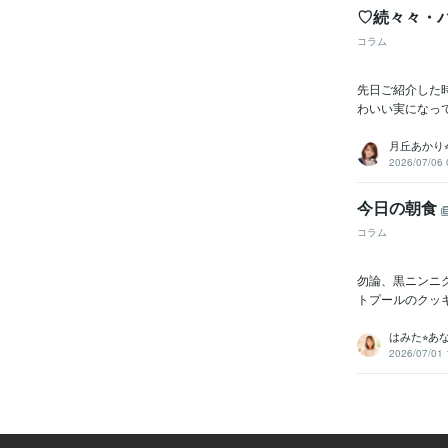
♡続々々・
コラム
先日ご紹介した
わいい実になっ
月丘あかり
2026/07/06 
今日の朝食
コラム
勿論、黒ニンニ
トプールのクッ
はみた⭐︎あ
2026/07/01 