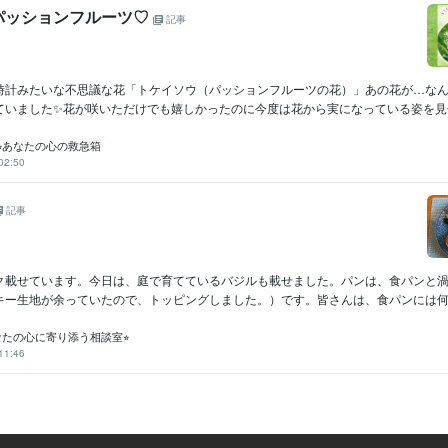
パッションフルーツ♡
記事
時計みたいな不思議な花「トケイソウ（パッションフルーツの花）」あの花が…な
ていました✨花が咲いただけでも嬉しかったのに今度は花から実になっている姿を見せて
⭐︎あなたの心の救急箱
02:50
記事
ク載せています。今日は、庭で育てているバジルも載せました。パンは、食パンと
キー生地が余っていたので、トッピングしました。）です。皆さんは、食パンには何か
なたの心に寄り添う相談室⭐︎
11:46