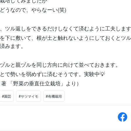
栽培してみましたが
どうなので、やらなーい(笑)
、ツル返しをできるだけしなくて済むように工夫しま
を下に敷いて、根が土と触れないようにしておくとツ
済みます。
ヅルと親ヅルを同じ方向に向けて並べておきます。
とで勢いを弱めずに済むそうです。実験中💡
 著 「野菜の垂直仕立栽培」より）
#園芸
#サツマイモ
#有機栽培