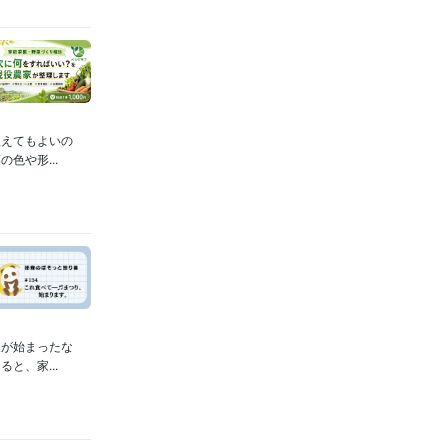
植えてもよいの
色や形...
夏が始まったな
と、家...