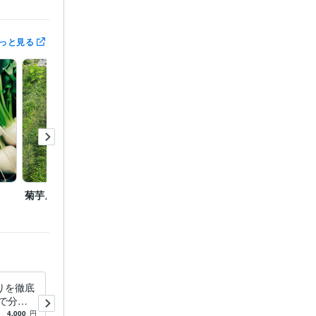
講師
っと見る
L:13年
13年
入門
機栽培
相談
菊芋成長途中
花壇での半日陰栽培 長ナ
畑（露
こし
ス
の有機
C#
html
りを徹底
家庭菜園はお任せ！お悩み解
で分か
決します 土作り、プランタ
る相談も
ー、ベランダ、日陰、様々な
4,000
円
5.0
(4)
3,000
円