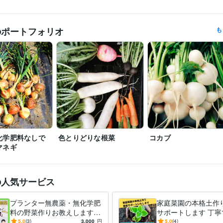
ライフスタイル・その他 / 講師・インストラクター
経験年数 : 3年
職種
知っているようで知らない土作り講座
有機栽培はじめてみよう会　
歴
のポートフォリオ
も
マイクロソフト オフィス スペシャリスト（MOS）
取得年 : 2008年
検定
情報処理技術者（基本情報技術者）
取得年 : 2010年
ドローン検定1級
取得年 : 2015年
C#:3年
C#.NET:3年
CSS:3年
HTML:3年
JavaScript:3年
PL/SQL:13年
SQ
ミング言
ムワーク
VBA:10年
ASP.NET:3年
jQuery:3年
Windows Server:13年
オンプレミス:
Microsoft SQL Server:5年
Oracle Database:10年
Subversion:10年
住まい・美容・生活相談
家庭菜園のお悩み相談
栽培の基礎
土作り
分野
農業
家庭菜園
無農薬
アドバイス
土作り
野菜
プランター
有
化学肥料なしで
園芸
色とりどりな根菜
コカブ
IT相談・システム開発
Excel作業の自動化
音声データからの文字起
マネギ
IT
プログラミング
Excel
タイピング
自動化
Word
PowerPoint
Javascript
の人気サービス
プランター無農薬・無化学肥
家庭菜園の本格土作
料の野菜作りお教えします
サポートします 丁寧
あなたの環境に合った優しい
りやすく、音声によ
5.0
(3)
3,000
円
5.0
(4)