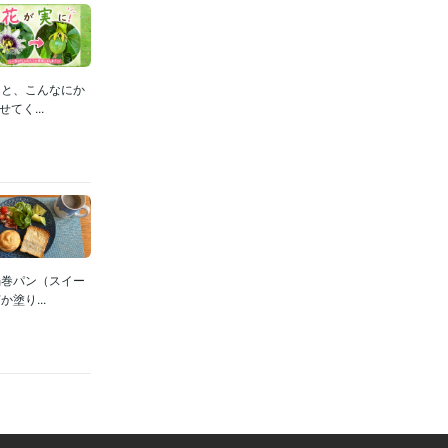
んと、こんなにか
く...
渦巻パン（スイー
塗り...