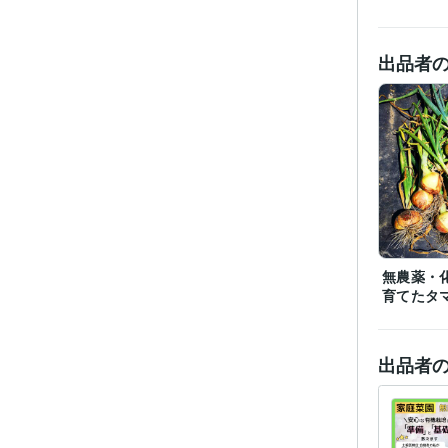
経験
受賞
出品者
資格・
プログラ
語・フレー
得意
無農薬・
育てたタ
出品者