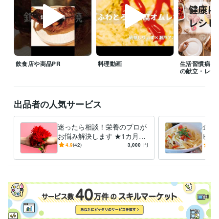
受賞歴
管理栄養士の時間の使い方: ストレスを減らして健康に
 心身のバラン
スを整える 90%ストレス軽減法
会社員が実践できる 副業×投資×節約
の黄金律
毎日が楽になる！ 管理栄養士のやさしい健康レシピ
エジソ
ンママ　離乳食づくりをラクにする！時短アイデアとスト…
女性自
飲食店や商品PR
料理動画
生活習慣病を
身　小松菜×油揚げで骨活ふりかけ
女性自身　夏にぴったり！冷やし
の献立・レシ
カップ麺
無塩ドットコム　腎臓病レシピ
ニューパートナー管理栄養
士監修フレイル予防の高エネルギーメニ
出品者の人気サービス
資格・検定
管理栄養士
取得年 : 2015年
食品衛生管理者
取得年 : 2015年
迷ったら相談！栄養のプロが
企業
お悩み解決します ★1カ月間
ピ開
得意分野
の安心サポートを提供
た料
4.9
(42)
3,000
円
4.8
住まい・美容・生活相談
栄養相談
食事 料理 健康