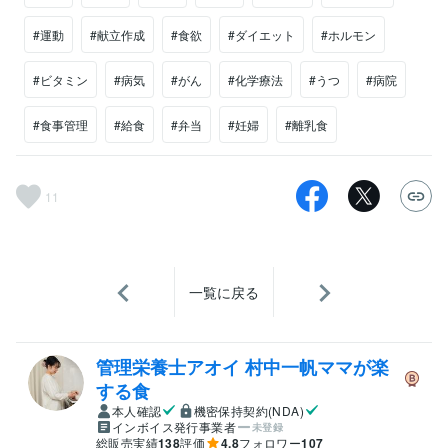
#運動
#献立作成
#食欲
#ダイエット
#ホルモン
#ビタミン
#病気
#がん
#化学療法
#うつ
#病院
#食事管理
#給食
#弁当
#妊婦
#離乳食
11
一覧に戻る
管理栄養士アオイ 村中一帆ママが楽
する食
本人確認
機密保持契約(NDA)
インボイス発行事業者
未登録
総販売実績
138
評価
4.8
フォロワー
107