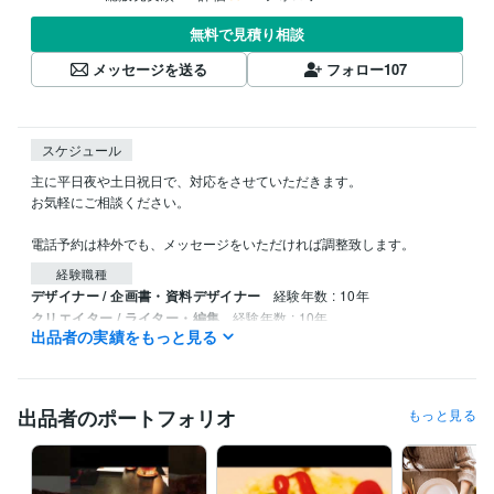
無料で見積り相談
メッセージを送る
フォロー
107
スケジュール
主に平日夜や土日祝日で、対応をさせていただきます。

お気軽にご相談ください。

電話予約は枠外でも、メッセージをいただければ調整致します。
経験職種
デザイナー / 企画書・資料デザイナー
経験年数 : 10年
クリエイター / ライター・編集
経験年数 : 10年
出品者の実績をもっと見る
クリエイター / 作家
経験年数 : 10年
マーケティング / 広報・PR
経験年数 : 10年
ライフスタイル・その他 / カウンセラー・コーチ
経験年数 : 10年
出品者のポートフォリオ
もっと見る
職歴
病院
2016年3月 ~ 現在
タウンドクター株式会社
2022年10月 ~ 現在
個人事業
2022年3月 ~ 現在