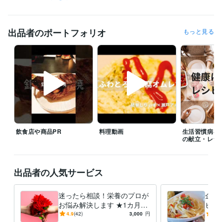
マーケティング / 広報・PR
経験年数 : 10年
ライフスタイル・その他 / カウンセラー・コーチ
経験年数 : 10年
出品者のポートフォリオ
もっと見る
職歴
病院
2016年3月 ~ 現在
タウンドクター株式会社
2022年10月 ~ 現在
個人事業
2022年3月 ~ 現在
受賞歴
管理栄養士の時間の使い方: ストレスを減らして健康に
 心身のバラン
スを整える 90%ストレス軽減法
会社員が実践できる 副業×投資×節約
の黄金律
毎日が楽になる！ 管理栄養士のやさしい健康レシピ
エジソ
ンママ　離乳食づくりをラクにする！時短アイデアとスト…
女性自
飲食店や商品PR
料理動画
生活習慣病を
身　小松菜×油揚げで骨活ふりかけ
女性自身　夏にぴったり！冷やし
の献立・レシ
カップ麺
無塩ドットコム　腎臓病レシピ
ニューパートナー管理栄養
士監修フレイル予防の高エネルギーメニ
出品者の人気サービス
資格・検定
管理栄養士
取得年 : 2015年
食品衛生管理者
取得年 : 2015年
迷ったら相談！栄養のプロが
企業
お悩み解決します ★1カ月間
ピ開
得意分野
の安心サポートを提供
た料
4.9
(42)
3,000
円
4.8
住まい・美容・生活相談
栄養相談