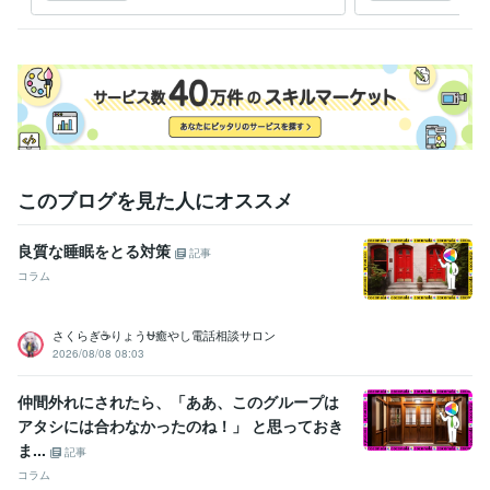
食事 料理 健康
このブログを見た人にオススメ
良質な睡眠をとる対策
記事
コラム
さくらぎ☕りょう⛎癒やし電話相談サロン
2026/08/08 08:03
仲間外れにされたら、「ああ、このグループは
アタシには合わなかったのね！」 と思っておき
ま...
記事
コラム