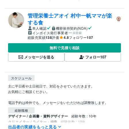
管理栄養士アオイ 村中一帆ママが楽
する食
本人確認
機密保持契約(NDA)
インボイス発行事業者
未登録
総販売実績
138
評価
4.8
フォロワー
107
無料で見積り相談
メッセージを送る
フォロー
107
スケジュール
主に平日夜や土日祝日で、対応をさせていただきます。

お気軽にご相談ください。

電話予約は枠外でも、メッセージをいただければ調整致します。
経験職種
デザイナー / 企画書・資料デザイナー
経験年数 : 10年
クリエイター / ライター・編集
経験年数 : 10年
出品者の実績をもっと見る
クリエイター / 作家
経験年数 : 10年