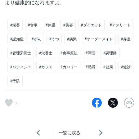
より健康的になれますよ。
#栄養
#食事
#体重
#美容
#ダイエット
#アスリート
#認知症
#がん
#うつ
#病気
#オーダーメイド
#弁当
#管理栄養士
#栄養士
#食事療法
#調理
#調理師
#パティシエ
#カフェ
#カロリー
#肥満
#健康
#健診
#予防
10
一覧に戻る