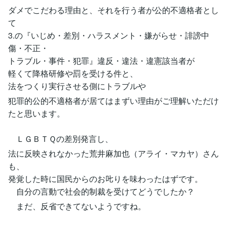
ダメでこだわる理由と、それを行う者が公的不適格者とし
て
3.の『いじめ・差別・ハラスメント・嫌がらせ・誹謗中
傷・不正・
トラブル・事件・犯罪』違反・違法・違憲該当者が
軽くて降格研修や罰を受ける件と、
法をつくり実行させる側にトラブルや
犯罪的公的不適格者が居てはまずい理由がご理解いただけ
たと思います。
ＬＧＢＴＱの差別発言し、
法に反映されなかった荒井麻加也（アライ・マカヤ）さん
も、
発覚した時に国民からのお𠮟りを味わったはずです。
自分の言動で社会的制裁を受けてどうでしたか？
まだ、反省できてないようですね。