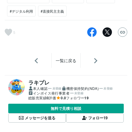
#デジタル利用
#直接民主主義
5
一覧に戻る
ラキプレ
本人確認
機密保持契約(NDA)
未登録
未登録
インボイス発行事業者
未登録
総販売実績
0
評価
0.0
フォロワー
19
無料で見積り相談
メッセージを送る
フォロー
19