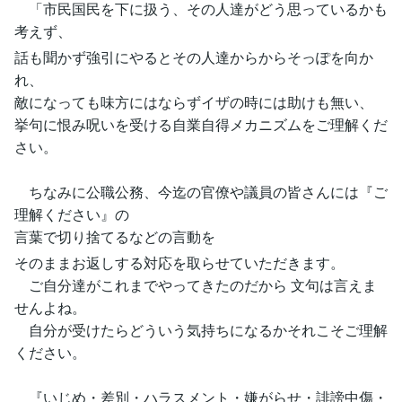
「市民国民を下に扱う、その人達がどう思っているかも
考えず、
話も聞かず強引にやるとその人達からからそっぽを向か
れ、
敵になっても味方にはならずイザの時には助けも無い、
挙句に恨み呪いを受ける自業自得メカニズムをご理解くだ
さい。
ちなみに公職公務、今迄の官僚や議員の皆さんには『ご
理解ください』の
言葉で切り捨てるなどの言動を
そのままお返しする対応を取らせていただきます。
ご自分達がこれまでやってきたのだから 文句は言えま
せんよね。
自分が受けたらどういう気持ちになるかそれこそご理解
ください。
『いじめ・差別・ハラスメント・嫌がらせ・誹謗中傷・