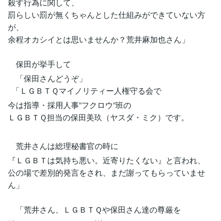
殺す行為に関して、
罰らしい罰が無くちゃんとした仕組みができていない方
が、
余程オカシイとは思いませんか？荒井麻加也さん」
保田が挙手して
「保田さんどうぞ」
「ＬＧＢＴＱマイノリティー人権守る会で
今は指導・採用人事”フクロウ”班の
ＬＧＢＴＱ担当の保田美玖（ヤスダ・ミク）です。
荒井さんは総理秘書官の時に
『ＬＧＢＴは気持ち悪い。近寄りたくない』と言われ、
公の場で差別的発言をされ、まだ謝ってもらっていませ
ん」
「荒井さん、ＬＧＢＴＱや保田さん達の尊厳を