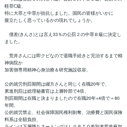
軽罪Ⅽ級、
特に大罪と中罪が拮抗しました。国民の皆様がいかに
腹立たしく思っているかの現れでしょうか。
僅差(きんさ)とは言え33％の公罰２の中罪Ｂ級に決定し
ました。
荒井さんには即クビなので退職手続きと完治するまで精
神病院か
加害側専用精神心身治療＆研究施設収容、
公的就労刑罰期間は綴方さんと同じく在職20年で、
累進刑罰は総理秘書官は上層幹部で4倍、
刑罰期間は在職と決まりましたので在職20年×4倍で＝80
年間、
公的就労禁止、社会保障国民権利剝奪、治療費と国民保険
料系は全額負担、
ラインは下層堕ちネーミングはＬＧＢＴＱ差別者荒井麻加