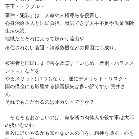
不正・トラブル・
事件・犯罪』は、人命や人権尊厳を侵害し、
心身治療本人と国民負担、就労できず人手不足や失業保険
生活保護、
地域だとそれによって嫌がり流出や
移住されない衰退・消滅危機などの原因にも成り、
被害者と国民にまで害を及ぼす『いじめ・差別・ハラスメ
ント～』などを
やるメリットは1つもなく、 逆にデメリット・リスク・
国の借金にも影響する損害損失は多い訳ですか 荒井さ
ん、
それでもこだわるのはオカシイですか？
そもそもおかしいのは、命を断つ肉体人を殺す事は大罪
の扱いなのに、
自殺に追いやるかも知れない人の心を、精神を壊す、心を