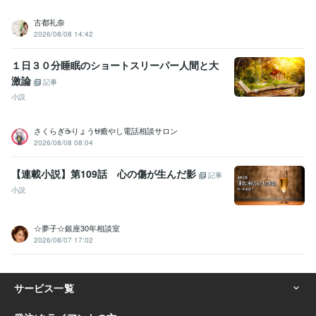
古都礼奈
2026/08/08 14:42
１日３０分睡眠のショートスリーパー人間と大
激論
記事
小説
さくらぎ☕りょう⛎癒やし電話相談サロン
2026/08/08 08:04
【連載小説】第109話 心の傷が生んだ影
記事
小説
☆夢子☆銀座30年相談室
2026/08/07 17:02