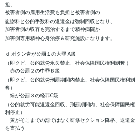
担、
被害者側の雇用生活費も負担と被害者側の
慰謝料と公的手数料の返還金は強制回収となり、
加害者側の収容も完治するまで精神病院か
加害側専用精神心身治療＆研究施設になります。
ｄ ボタン青が公罰１の大罪 A級
（即クビ、公的就労永久禁止、社会保障国民権利剝奪 ）
赤の公罰２の中罪Ｂ級
（即クビ、公的就労刑罰期間内禁止、社会保障国民権利剝
奪）
緑が公罰３の軽罪Ⅽ級
（公的就労可能返還金回収、刑罰期間内、社会保障国民権
利停止）
黄がそこまでの罰ではなく研修セクション降格、返還金
を支払う