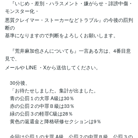
『いじめ・差別・ハラスメント・嫌がらせ・誹謗中傷・
モンスター化・
悪質クレイマー・ストーカーなどトラブル』の今後の罰判
断の
基準になりますので判断をよろしくお願いします。
『荒井麻加也さんについても』一言ある方は、4番目意
見で、
メールや LINE ・Xから送信してください。
30分後、
「お待たせしました。集計が出ました。
青の公罰１の大罪 A級は30％
赤の公罰２の中罪Ｂ級は33％
緑の公罰３の軽罪Ⅽ級は28％
黄色の返還金と降格研修セクションは9％
今回は公罰１の大罪 A級、公罰２の中罪Ｂ級、公罰３の