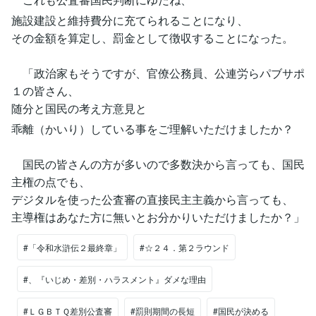
施設建設と維持費分に充てられることになり、
その金額を算定し、罰金として徴収することになった。
「政治家もそうですが、官僚公務員、公連労らパブサポ
１の皆さん、
随分と国民の考え方意見と
乖離（かいり）している事をご理解いただけましたか？
国民の皆さんの方が多いので多数決から言っても、国民
主権の点でも、
デジタルを使った公査審の直接民主主義から言っても、
主導権はあなた方に無いとお分かりいただけましたか？」
#「令和水滸伝２最終章」
#☆２４．第２ラウンド
#、『いじめ・差別・ハラスメント』ダメな理由
#ＬＧＢＴＱ差別公査審
#罰則期間の長短
#国民が決める