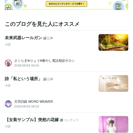
このブログを見た人にオススメ
未来武器レールガン
記事
小説
さくらぎ☕りょう⛎癒やし電話相談サロン
2026/08/09 08:30
詩「私という場所」
記事
小説
天羽詞鏡 WORD WEAVER
2026/08/09 08:02
【女装サンプル】突然の花嫁
コンテンツ
小説