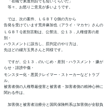
「在職で累進刑罰でも短いくらいだ」
等々、お怒りご意見が多いようです。
では、次の案件、ＬＧＢＴＱ側の方から
告発を受けています荒井麻加也（アライ・マカヤ）さんの
ＬＧＢＴＱ差別言動は、公禁法、公１３．人権侵害の差
別・
ハラスメントに該当し、罰判定のやり方は、
先ほどの綴方玉男さんと同様です。
ですが、公１３．のいじめ・差別・ハラスメント・嫌が
らせ・誹謗中傷・
モンスター化・悪質クレイマー・ストーカーなどトラブ
ル、
被害者側の人権尊厳侵害と被害者・加害者側の精神心神に
関わる件は、
加害側と被害者治療分と国民保険料系は加害側が全額負