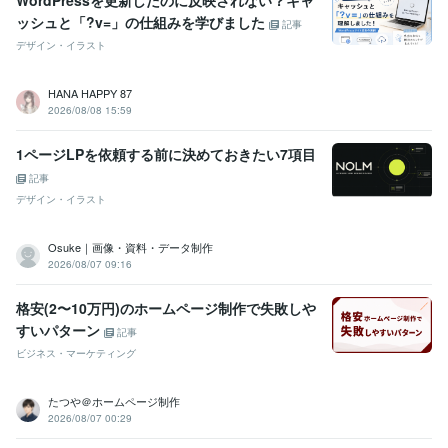
WordPressを更新したのに反映されない？キャ
ッシュと「?v=」の仕組みを学びました
記事
デザイン・イラスト
HANA HAPPY 87
2026/08/08 15:59
1ページLPを依頼する前に決めておきたい7項目
記事
デザイン・イラスト
Osuke｜画像・資料・データ制作
2026/08/07 09:16
格安(2〜10万円)のホームページ制作で失敗しや
すいパターン
記事
ビジネス・マーケティング
たつや＠ホームページ制作
2026/08/07 00:29