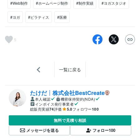
#Web制作
#ホームページ制作
#制作実績
#ヨガスタジオ
#ヨガ
#ピラティス
#医療
5
一覧に戻る
たけだ┊株式会社BestCreate
本人確認
機密保持契約(NDA)
インボイス発行事業者
総販売実績
74
評価
5.0
フォロワー
100
無料で見積り相談
メッセージを送る
フォロー
100