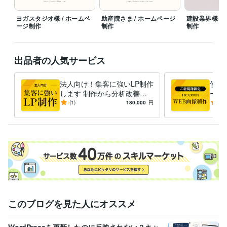
部講師業を開始
Webデザインスクールにて200名以上の受講生を指
導
ヨガスタジオ様 / ホームペ
助産院さま / ホームページ
建設業界様 /
ージ制作
制作
制作
プログラミング言語・フレームワーク
CSS:4年
HTML:4年
出品者の人気サービス
ビジネス・クリエイティブツール
WordPress:6年
Google Analytics:6年
Adobe Photoshop:6年
Adobe Premiere Pro:2年
Adobe Illustrator:4年
Canva:4年
法人向け！集客に強いLP制作
修正
Adobe XD:6年
します 制作から分析改善ま
ー制
で一貫してお受けいたします
頼実
-
(1)
180,000
円
5.0
得意分野
せて
Web制作・HP作成・EC構築
ホームページ制作
LP制作
ヒートマッ
プ解析
IT
美容
ネイル
飲食店
ドライフラワー
店舗サイト
コーポレートサイト
フィットネス
ヨガスタジオ
ヨガ
デザイン制作
ロゴマーク制作
名刺制作
チラシ制作
ヨガ
ヨガスタジオ
美容
健康
IT
建築
コンサル
教室
ネイルサロン
フィットネス
このブログを見た人にオススメ