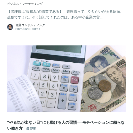
ビジネス・マーケティング
【管理職は“板挟み”の職業である】「管理職って、やりがいがある反面、
孤独ですよね」そう話してくれたのは、ある中小企業の営...
佐藤コンサルティング
2025/06/30 00:51
“やる気が出ない日”にも動ける人の習慣──モチベーションに頼らな
い働き方
記事