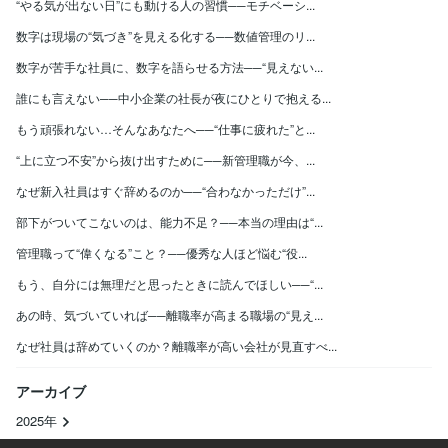
“やる気が出ない日”にも動ける人の習慣──モチベーシ...
数字は現場の“気づき”を見える化する──数値管理のリ...
数字が苦手な社員に、数字を語らせる方法──“見えない...
誰にも言えない──中小企業の社長が夜にひとりで抱える...
もう頑張れない…そんなあなたへ──“仕事に疲れた”と...
“上に立つ不安”から抜け出すために──新管理職が今、...
なぜ新入社員はすぐ辞めるのか──“合わなかっただけ”...
部下がついてこないのは、能力不足？──本当の理由は“...
管理職って“偉くなる”こと？──優秀な人ほど悩む“役...
もう、自分には無理だと思ったときに読んでほしい──“...
あの時、気づいていれば──離職率が高まる職場の“見え...
なぜ社員は辞めていくのか？離職率が高い会社が見直すべ...
アーカイブ
2025年