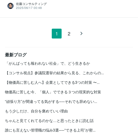
佐藤コンサルティング
2025/06/17 00:48
1
2
最新ブログ
「がんばっても報われない社会」で、どう生きるか
【コンサル視点】参議院選挙の結果から見る、これからの...
【物価高に苦しむ人へ】企業としてできる3つの対策 〜...
物価高に苦しむ今、「個人」でできる３つの現実的な対策
“頑張り方”が間違ってる気がする──それでも辞めない...
もう少しだけ、自分を褒めていい理由
ちゃんと見てくれてるのかな…と思ったときに読む話
誰にも言えない管理職の悩み3選──“できる上司”が密...