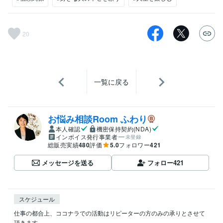
20
一覧に戻る
‪‬お悩み相談Room‪ ふわり
本人確認
機密保持契約(NDA)
インボイス発行事業者
未登録
総販売実績
480
評価
5.0
フォロワー
421
メッセージを送る
フォロー
421
スケジュール
仕事の都合上、ココナラでの活動はリピーターの方のみの承りとさせて
頂きます。
