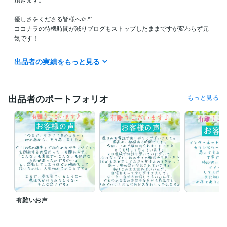
優しさをくださる皆様へ✩.*˚

ココナラの待機時間が減りブログもストップしたままですが変わらず元
気です！

フォロー、お気に入り登録、有難うございます。

出品者の実績をもっと見る
この場にてお礼申し上げますm(_ _)m
資格・検定
メンタル心理カウンセラー
取得年 : 2020年
出品者のポートフォリオ
もっと見る
上級心理カウンセラー
取得年 : 2020年
ビジネス・クリエイティブツール
Excel:20年
Word:20年
Adobe Photoshop:15年
Adobe Illustrator:15年
得意分野
悩み相談・カウンセリング
NLP心理セラピー
コミュニケーション
コーチング
自己受容
カウンセリング
悩み相談
心理セラピー
トラウマ相談
コーチング
人間関係
恋愛・不倫
コミュニケーション
ビジネス代行・事務代行
接客
クレーム対応
職場でのコミュニケー
有難いお声
ション
ホテル・旅館、クチコミへの返信