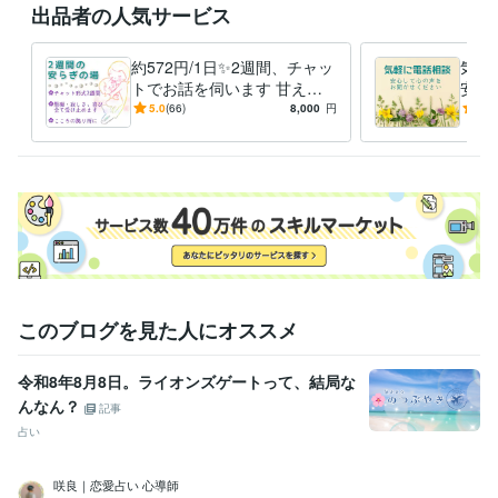
出品者の人気サービス
約572円/1日✨2週間、チャッ
気軽
トでお話を伺います 甘える
安心
場所がない・心のより所が欲
どん
5.0
(66)
8,000
円
5.0
しい・安心したい…そんな方
意を
へ
めま
このブログを見た人にオススメ
令和8年8月8日。ライオンズゲートって、結局な
んなん？
記事
占い
咲良｜恋愛占い 心導師