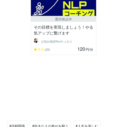
受付休止中
その目標を実現しましょう！やる
気アップに繋げます
‪‬お悩み相談Room‪ ふわり
120
5.0
円
/分
(20)
#信頼関係
#好きな人の幸せを願う
#人生を楽しむ