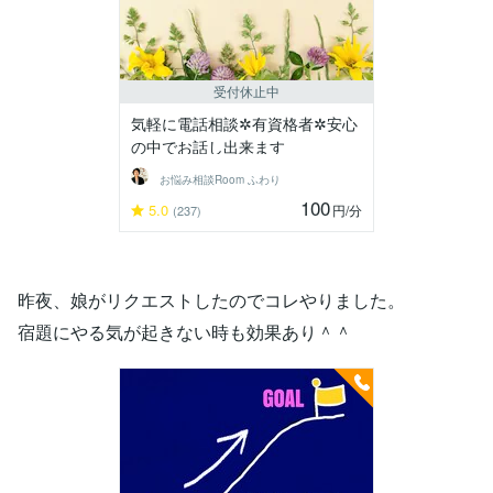
受付休止中
気軽に電話相談✲有資格者✲安心
の中でお話し出来ます
‪‬お悩み相談Room‪ ふわり
100
5.0
円
/分
(237)
昨夜、娘がリクエストしたのでコレやりました。
宿題にやる気が起きない時も効果あり＾＾