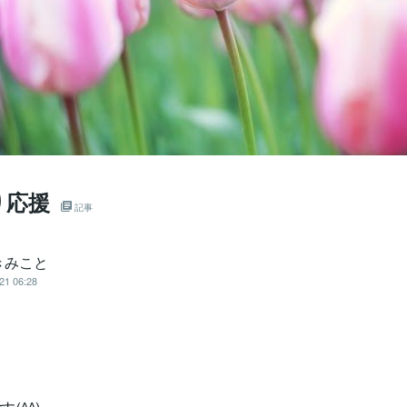
り応援
記事
きみこと
21 06:28