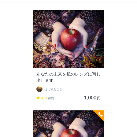
あなたの未来を私のレンズに写し
出します
はづきみこと
1,000
4.9
円
(62)