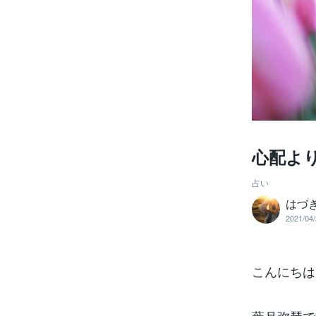
心配よ
占い
はづ
2021/04/
こんにちは