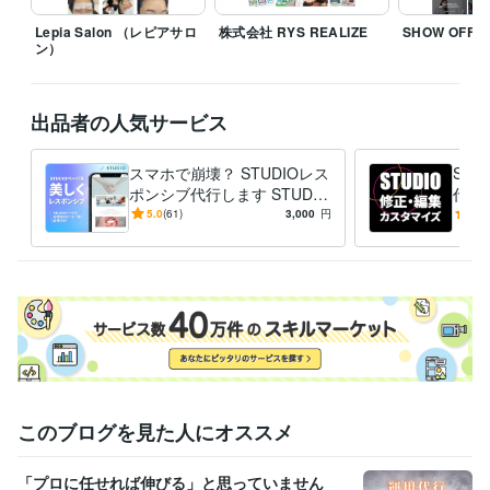
Lepia Salon （レピアサロ
株式会社 RYS REALIZE
SHOW OFF
個人・法人・制作会社さま問わず、構文的思考でサポートします。

ン）
「整理してから頼みたい」方も、「何を頼めばいいか分からない」方
も、お気軽にご相談ください。

出品者の人気サービス
【略歴】

文系大卒 → 社会不適応 → 石油ストーブ営業 → 離脱

スマホで崩壊？ STUDIOレス
ST
「売れること」に違和感を感じ、意味のある“選ばれる設計”を探し始める

ポンシブ代行します STUDIO
代行
サイト、スマホでガタガタ？
度と
5.0
(61)
3,000
円
5.0
2019年：独学と職業訓練でデザインを習得

すぐ直します！
方に
経験職種
デザイナー / Webデザイナー
経験年数 : 5年
デザイナー / UI/UXデザイナー
経験年数 : 5年
デザイナー / 企画書・資料デザイナー
経験年数 : 5年
営業 / 法人営業
経験年数 : 5年
営業 / 営業事務・アシスタント
経験年数 : 5年
このブログを見た人にオススメ
職歴
サンポット株式会社
2015年3月 ~ 2019年11月
「プロに任せれば伸びる」と思っていません