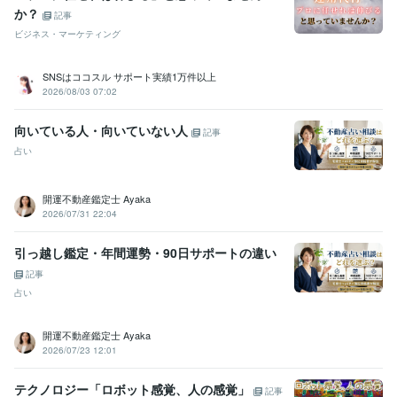
受賞歴
か？
記事
ゼロイチWEBデザイン中級編「ベストオブ選手権」
ココナラ 販売実
ビジネス・マーケティング
績10件突破
ココナラ 販売実績20件突破
ココナラ プラチナランク達
成
SNSはココスル サポート実績1万件以上
2026/08/03 07:02
資格・検定
アロマテラピー検定1級
取得年 : 2020年
向いている人・向いていない人
記事
ビジネス・クリエイティブツール
占い
STUDIO:1年
Wix:1年
WordPress:1年
ペライチ:1年
PowerPoint:1年
ChatGPT:1年
Adobe Photoshop:1年
Canva:1年
Figma:1年
Adobe XD:1年
開運不動産鑑定士 Ayaka
2026/07/31 22:04
得意分野
Web制作・HP作成・EC構築
STUDIOによるWEBサイト制作
Word
引っ越し鑑定・年間運勢・90日サポートの違い
PressによるWEBサイト制作
ペライチによるWEBサイト制作
Wix 
記事
BASE
ストアカサムネイルの作成
ココナラサムネイルの作成
Figm
占い
aデータをSTUDIOで実装
ビジネス
恋愛
仕事
Web
ホームページ
ランディングページ
STUDIO
WordPress
ペライチ
デザイン
開運不動産鑑定士 Ayaka
悩み相談・カウンセリング
webデザインスクール相談
2026/07/23 12:01
Webデザイン
テクノロジー「ロボット感覚、人の感覚」
記事
学歴