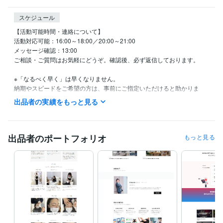
スケジュール
【活動可能時間・連絡について】

活動対応可能：16:00～18:00／20:00～21:00

メッセージ確認：13:00

ご相談・ご質問はお気軽にどうぞ。確認後、必ず返信しております。

※「なるべく早く」は早くなりません。

納期やスピードをご希望の方は、事前にご指定いただけると助かりま
す。

出品者の実績をもっと見る
【スタンス・やりとりについて】

テキストでのやり取りとなるため、誤解のない丁寧な表現を心がけてい
ます。

出品者のポートフォリオ
もっと見る
少し堅く感じる方もいらっしゃるかもしれませんが、信頼性重視の表現
としてご理解ください。

【業務スタンスと自己紹介】

私は**「迷わない構文」をベースに、Webデザインと価値観設計を行っ
ています。**

丁寧に、必要なものだけを見極めて形にするスタイルです。

お急ぎ対応や派手な表現よりも、「納得感」と「整った言葉」を重視し
ます。
