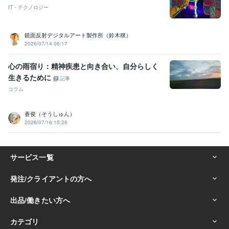
IT・テクノロジー
明治学院大学
2011年3月 ~ 2015年2月
鏡面反射デジタルアート製作所（鈴木穣）
2026/07/14 06:17
心の雨宿り：精神疾患と向き合い、自分らしく
生きるために
記事
コラム
蒼俊（そうしゅん）
2026/07/16 15:26