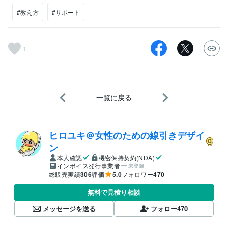
#教え方
#サポート
1
一覧に戻る
ヒロユキ＠女性のための線引きデザイ
ン
本人確認
機密保持契約(NDA)
インボイス発行事業者
未登録
総販売実績
306
評価
5.0
フォロワー
470
無料で見積り相談
メッセージを送る
フォロー
470