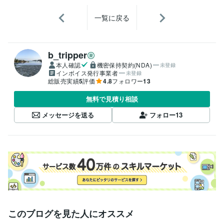
一覧に戻る
b_tripper
本人確認
機密保持契約(NDA)
未登録
インボイス発行事業者
未登録
総販売実績
5
評価
4.8
フォロワー
13
無料で見積り相談
メッセージを送る
フォロー
13
このブログを見た人にオススメ