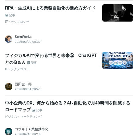
RPA・生成AIによる業務自動化の進め方ガイド
記事
IT・テクノロジー
SoraWorks
2026/03/09 08:37
フィジカルAIで変わる世界と未来⑤ ChatGPT
とのQ＆Ａ
記事
IT・テクノロジー
西田玄一郎
2026/08/04 20:43
中小企業のDX、何から始める？AI×自動化で月40時間を削減する
ロードマップ
記事
ビジネス・マーケティング
コウキ｜AI業務効率化
2026/04/16 06:16