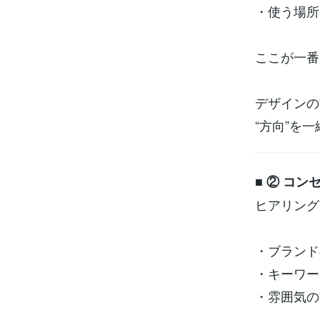
・使う場所
ここが一番
デザインの
“方向”を
■ ② コン
ヒアリング
・ブランド
・キーワー
・雰囲気の