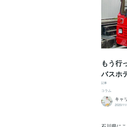
もう行
バスホ
記事
コラム
キャリ
2020/11/
石川県にこ