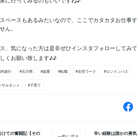
泉に行ってみるのもいいですね♪
スペースもあるみたいなので、ここでカタカタお仕事
せん。
ス、気になった方は是非ぜひインスタフォローしてみて
しくお願い致します♪♪
国内旅行
#石川県
#副業
#転職
#在宅ワーク
#ロンドンバス
ンサルタント
#子育て
向けての奮闘記【その
辛い経験は誰かの勇気
一覧に戻る