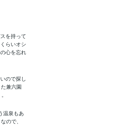
バスを持って
るくらいオシ
年の心を忘れ
しいので探し
また兼六園
）。
う温泉もあ
うなので、