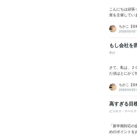
こんにちは頑張
座を主催していま
ちかこ【目
2026/05/03 
もし会社を
学び
さて、私は、２
た頃はとにかく
ちかこ【目
2026/04/23 
高すぎる目
ビジネス・マーケテ
「新学期対応の
めのポイントをお