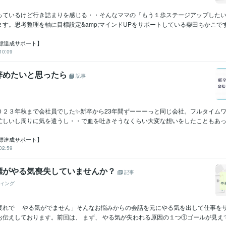
っているけど行き詰まりを感じる・・そんなママの『もう１歩ステージアップした
す。思考整理を軸に目標設定&amp;マインドUPをサポートしている柴田ちかこです.
標達成サポート】
10:09
辞めたいと思ったら
記事
０２３年秋まで会社員でした✨新卒から23年間ずーーーっと同じ会社。フルタイム
忙しいし周りに気を遣うし・・で血を吐きそうなくらい大変な想いをしたこともあったけ
標達成サポート】
02:59
標がやる気喪失していませんか？
記事
ィング
疲れで やる気がでません」そんなお悩みからの会話を元にやる気を出して仕事を
伝えしております。前回は、 まず、 やる気が失われる原因の１つ①ゴールが見えて.