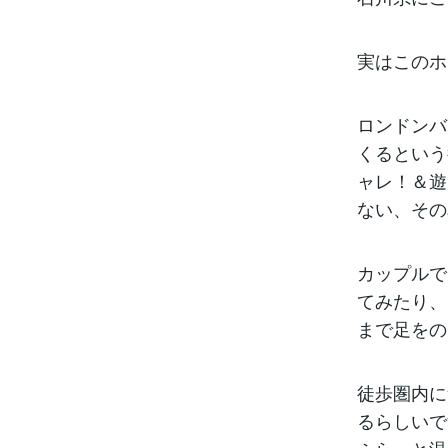
実はこのホ
ロンドンバ
くるという
ャレ！＆遊
ない、その
カップルで
てみたり、
まで足をの
徒歩圏内に
るらしいで