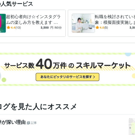
: 5年
の人気サービス
事務・ビジネスサポート / 事務（一般事務）
経験年数 : 9年
ライフスタイル・その他 / カウンセラー・コーチ
経験年数 : 2年
超初心者向け☆インスタグラ
転職を検討されてい
ライフスタイル・その他 / キャリア・資格アドバイザー
経験年数 : 5
ムの楽しみ方を教えます イ
象：模擬面接実施しま
ンスタグラムを使ったことが
前で話すのが苦手な
4.4
(13)
3,500
円
/60分
4.0
(5)
3,5
キャリアコンサルタント
取得年 : 2017年
検定
ない方・使い方がわからない
丁寧にフィードバッ
日商簿記検定2級
取得年 : 2009年
方へ
2級FP技能士
取得年 : 2010年
腸活アドバイザー
取得年 : 2021年
学習指導・資格・キャリア相談
話を聴くこと
分野
同志社大学
2003年3月 ~ 2007年2月
歴
英語
日常会話レベル
力
ログを見た人にオススメ
絆が深い理由
記事