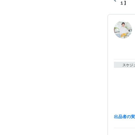
１】
スケジ
出品者の
経験