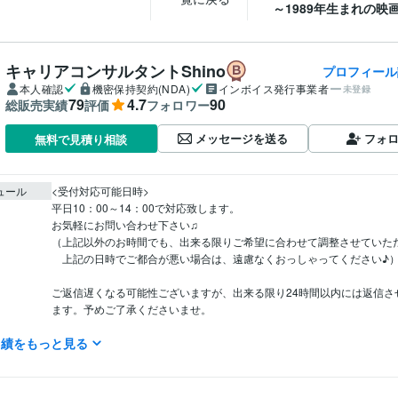
～1989年生まれの映画.
キャリアコンサルタントShino
プロフィール
本人確認
機密保持契約(NDA)
インボイス発行事業者
未登録
79
4.7
90
総販売実績
評価
フォロワー
メッセージを送る
フォ
無料で見積り相談
ュール
<受付対応可能日時>

平日10：00～14：00で対応致します。

お気軽にお問い合わせ下さい♫

（上記以外のお時間でも、出来る限りご希望に合わせて調整させていただ
　上記の日時でご都合が悪い場合は、遠慮なくおっしゃってください♪）
ご返信遅くなる可能性ございますが、出来る限り24時間以内には返信さ
ます。予めご了承くださいませ。

実績をもっと見る
土・日・祝をはさむ場合は、平日の返信対応になる可能性ございます。

予め、ご了承ください。
カスタマーサポート・カスタマーサクセス / コールセンター管理・運
職種