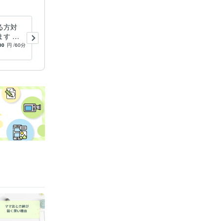
る方対
ちょこっと気軽に60分☆キャ
年
す 人
リア相談します キャリアコ
方向け：
ンサルティングってよくわか
00
円
/60分
4.0
(1)
3,500
円
/60分
クします
らないけれど興味ある方へ