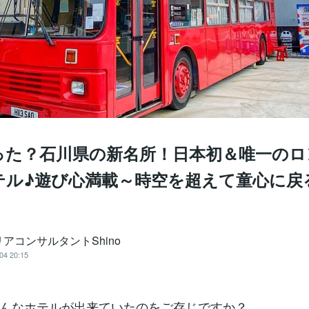
った？石川県の新名所！日本初＆唯一のロ
テル♪遊び心満載～時空を超えて童心に戻
アコンサルタントShino
04 20:15
んなホテルが出来ていたのをご存じですか？