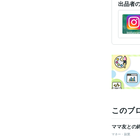
出品者
資格・
得意
学
語学
このブ
ママ友との
マネー・副業