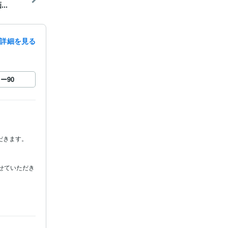
..
詳細を見る
ロー
90
きます。



せていただき
営
経験年数