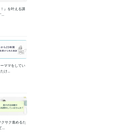
い！』を叶える講
..
ワーママをしてい
...
サクサク進めるた
..