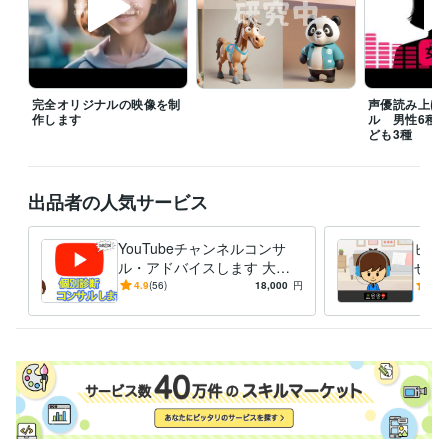
完全オリジナルの映像を制
声優読み上げ
作します
ル 男性6種/
ども3種
出品者の人気サービス
YouTubeチャンネルコンサ
ビデ
ル・アドバイスします 大手
せや
タレント事務所で開設〜収益
る円
4.9
(56)
18,000
円
4.7
化までチャンネルを育ててま
でレ
した