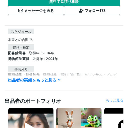
無料で見積り相談
メッセージを送る
フォロー
173
スケジュール
本業との合間で。
資格・検定
図書館司書
取得年 : 2004年
博物館学芸員
取得年 : 2004年
得意分野
動画編集・映像制作
動画編集、撮影
YouTubeのコンサル・プロデ
出品者の実績をもっと見る
ュース
ゲームプレイ
特技や才能をマネタイズさせるアドバイス
Web
コンテンツ
マーケティング
インフルエンサー
広告
タレント業
YouTuber
SNS
コンサルティング
Twitter
出品者のポートフォリオ
もっと見る