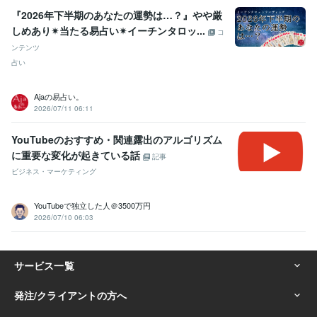
『2026年下半期のあなたの運勢は…？』やや厳
しめあり✴︎当たる易占い✴︎イーチンタロッ...
コ
ンテンツ
占い
Ajaの易占い。
2026/07/11 06:11
YouTubeのおすすめ・関連露出のアルゴリズム
に重要な変化が起きている話
記事
ビジネス・マーケティング
YouTubeで独立した人＠3500万円
2026/07/10 06:03