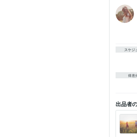
スケジ
得意
出品者