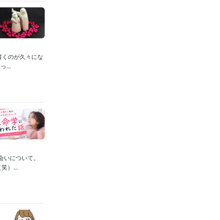
書くのが久々にな
..
会いについて。
）...