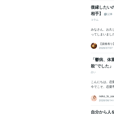
復縁したいの
相手】
記事
コラム
みなさん、お久
ってしまいまし
【資格有り
2026/07/07 
「鬱病、体重
殺”でした
占い
こんにちは。恋
今でこそ、恋愛専
neko_to_sa
2026/06/14 
自分から人