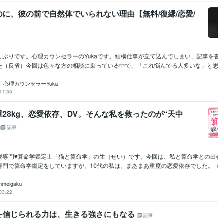
に、彼の前で自然体でいられない理由【無料/復縁/恋愛/
しぶりです。心理カウンセラーのYukaです。結構仕事が立て込んでしまい、記事を
た（反省）今回は色々な方の相談に乗っている中で、「これ悩んでる人多いな」と思っ.
】心理カウンセラーYuka
11:35
28kg、恋愛依存、DV。そんな私を救ったのが“天中
」
記事
愛専門♥算命学鑑定士「猫と算命学」の生（せい）です。今回は、私と算命学との出
門で算命学鑑定をしていますが、10代の私は、まあまあ重度の恋愛依存でした。（笑
nmeigaku
03:22
を信じられる力は、生きる強さにもなる
記事