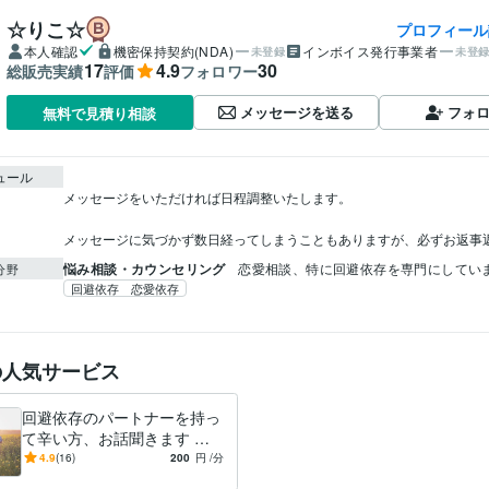
☆りこ☆
プロフィール
本人確認
機密保持契約(NDA)
インボイス発行事業者
未登録
未登
17
4.9
30
総販売実績
評価
フォロワー
メッセージを送る
フォ
無料で見積り相談
ュール
メッセージをいただければ日程調整いたします。

メッセージに気づかず数日経ってしまうこともありますが、必ずお返事
悩み相談・カウンセリング
恋愛相談、特に回避依存を専門にしてい
分野
回避依存 恋愛依存
の人気サービス
回避依存のパートナーを持っ
て辛い方、お話聞きます 回
避依存のパートナーと愛し愛
4.9
(16)
200
円
/分
される幸せな関係を築きませ