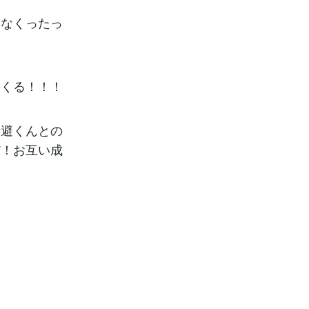
けなくったっ
てくる！！！
！
回避くんとの
だ！お互い成