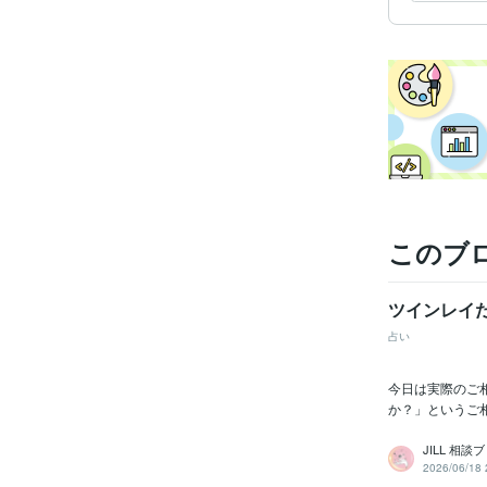
このブ
ツインレイ
占い
今日は実際のご
か？」というご
JILL 相談
2026/06/18 