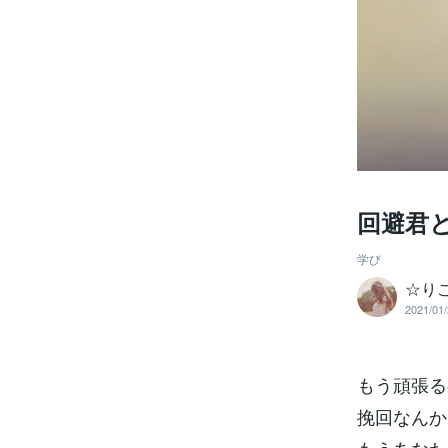
回避君
学び
☆り
2021/01/
もう頑張る
挽回なんか