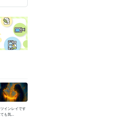
はツインレイです
も気...