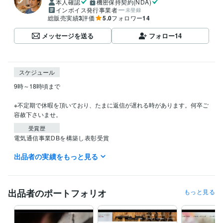
本人確認
機密保持契約(NDA)
インボイス発行事業者
未登録
総販売実績
3
評価
5.0
フォロワー
14
メッセージを送る
フォロー
14
スケジュール
9時～18時頃まで

※不定期で休暇を頂いており、たまに返信が遅れる時があります。何卒ご
容赦下さいませ。
受賞歴
電気通信事業DBを構築し表彰受賞
出品者の実績をもっと見る
資格・検定
経済産業省推進資格ITコーディネータ
取得年 : 2021年
ITパスポート
取得年 : 2020年
EC-CUBE インテグレートパートナー
取得年 : 2021年
出品者のポートフォリオ
もっと見る
ITコーディネータ（ITC）
取得年 : 2020年
ITパスポート
取得年 : 2019年