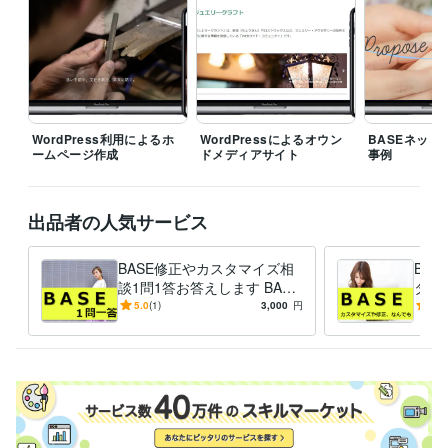
プログラミング言語・フレームワーク
CSS:15年
HTML:15年
JavaScript:15年
PHP:12年
SQL:12年
MySQL:12年
ビジネス・クリエイティブツール
WordPress:15年
Google サイト:5年
Google スプレッドシート:10年
Google スライド:10年
Google ドキュメント:10年
BASE:5年
EC-CUBE:10年
Shopify:5年
STORES:1年
カラーミーショップ:2年
WordPress利用によるホ
WordPressによるオウン
BASEネット
ームページ作成
ドメディアサイト
事例
Google Analytics:10年
Google Search Console:10年
Google Tag Manager:10年
PageSpeed Insights:10年
ChatGPT:2年
Adobe Photoshop:10年
CapCut:3年
出品者の人気サービス
得意分野
Web制作・HP作成・EC構築
ネットショップ等のWebサイト制作
BASE修正やカスタマイズ相
BA
ホームページ
ネットショップ
ECサイト
ブログ
WordPress
談1問1答お答えします BASE
タマ
サイト
BASE
WEBサイト
SEO
html
集客・マーケティング相談
の使い方や作り方、複雑な商
WEBやSNS等デジタルマーケティング
トシ
5.0
(1)
3,000
円
-
(1)
WEBサイト
Instagram
品登録のやり方など相談質問
Twitter
Facebook
インスタグラム
代行
ツイッター
フェイスブック
LINE
メルマガ
マーケティング