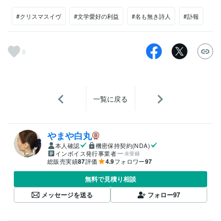
#クリスマスイヴ
#文学愛好の利益
#名も無き詩人
#訃報
8
一覧に戻る
やまや白丸
本人確認
機密保持契約(NDA)
インボイス発行事業者
未登録
総販売実績
87
評価
4.9
フォロワー
97
無料で見積り相談
メッセージを送る
フォロー
97