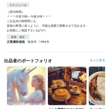
スケジュール
｛受付時間｝

＊＊＊午前10時～午後９時＊＊＊

これ以外の時間帯にも

皆様の希望に添うように、可能な範囲で調整させて頂きます。

お気軽にご相談下さいね(^o^)
資格・検定
正看護師資格
取得年 : 1994年
出品者のポートフォリオ
もっと見る
こんな素敵なカフェ☕でお
フィンランド