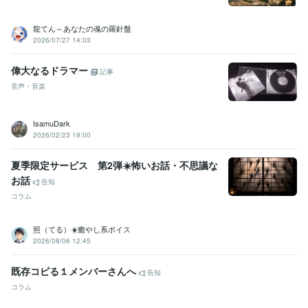
龍てん～あなたの魂の羅針盤
2026/07/27 14:03
偉大なるドラマー
記事
音声・音楽
IsamuDark
2026/02/23 19:00
夏季限定サービス 第2弾☀️怖いお話・不思議な
お話
告知
コラム
照（てる）☀️癒やし系ボイス
2026/08/06 12:45
既存コピる１メンバーさんへ
告知
コラム