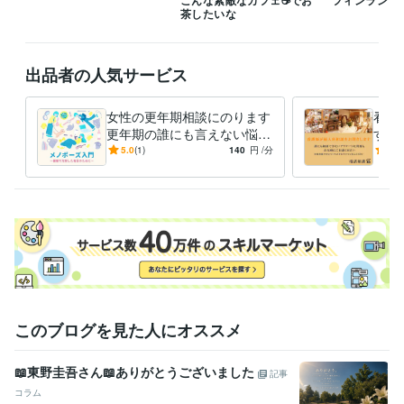
茶したいな
出品者の人気サービス
女性の更年期相談にのります
看護
更年期の誰にも言えない悩み
す 
☆ナースが相談にのります！
人科
5.0
(1)
140
円
/分
5.0
^)
このブログを見た人にオススメ
📖東野圭吾さん📖ありがとうございました
記事
コラム