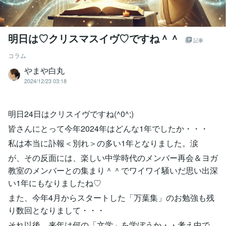
明日は♡クリスマスイヴ♡ですね＾＾
記事
コラム
やまや白丸
2024/12/23 03:18
明日24日はクリスイヴですね(^0^;)
皆さんにとって今年2024年はどんな1年でしたか・・・
私は本当に訃報＜別れ＞の多い1年となりました。涙
が、その反面には、楽しい中学時代のメンバー再会＆ヨガ
教室のメンバーとの集まり＾＾でワイワイ騒いだ思い出深
い1年にもなりましたね♡
また、今年4月からスタートした「万葉集」のお勉強も残
り数回となりまして・・・
それ以後、来年は何の「文学」を学ぼうか・・考え中で