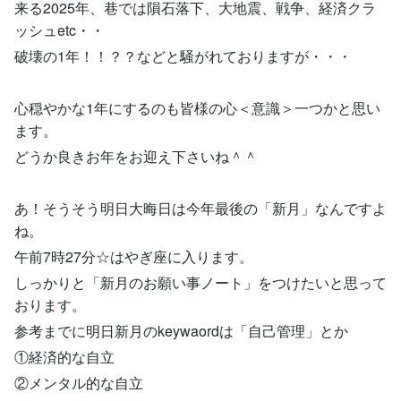
来る2025年、巷では隕石落下、大地震、戦争、経済クラ
ッシュetc・・
破壊の1年！！？？などと騒がれておりますが・・・
心穏やかな1年にするのも皆様の心＜意識＞一つかと思い
ます。
どうか良きお年をお迎え下さいね＾＾
あ！そうそう明日大晦日は今年最後の「新月」なんですよ
ね。
午前7時27分☆はやぎ座に入ります。
しっかりと「新月のお願い事ノート」をつけたいと思って
おります。
参考までに明日新月のkeywaordは「自己管理」とか
①経済的な自立
②メンタル的な自立