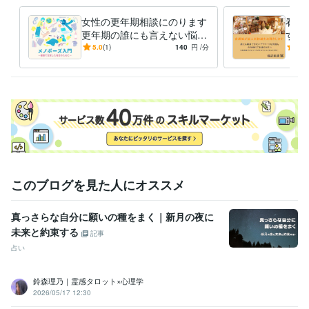
女性の更年期相談にのります
看護
更年期の誰にも言えない悩み
す 
☆ナースが相談にのります！
人科
5.0
(1)
140
円
/分
5.0
^)
このブログを見た人にオススメ
真っさらな自分に願いの種をまく｜新月の夜に
未来と約束する
記事
占い
鈴森理乃｜霊感タロット×心理学
2026/05/17 12:30