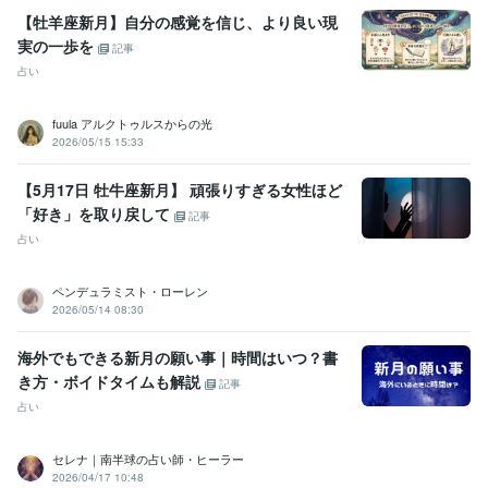
【牡羊座新月】自分の感覚を信じ、より良い現
実の一歩を
記事
占い
fuula アルクトゥルスからの光
2026/05/15 15:33
【5月17日 牡牛座新月】 頑張りすぎる女性ほど
「好き」を取り戻して
記事
占い
ペンデュラミスト・ローレン
2026/05/14 08:30
海外でもできる新月の願い事｜時間はいつ？書
き方・ボイドタイムも解説
記事
占い
セレナ｜南半球の占い師・ヒーラー
2026/04/17 10:48