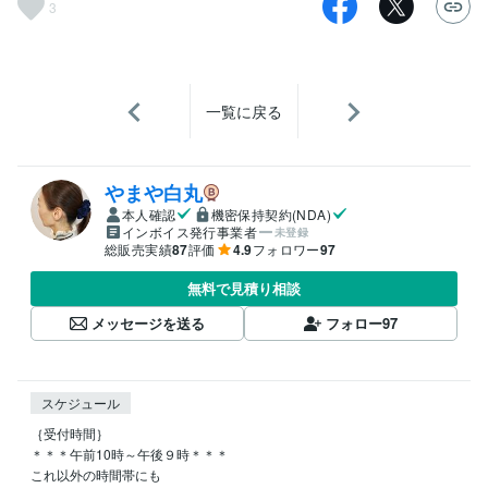
3
一覧に戻る
やまや白丸
本人確認
機密保持契約(NDA)
インボイス発行事業者
未登録
総販売実績
87
評価
4.9
フォロワー
97
無料で見積り相談
メッセージを送る
フォロー
97
スケジュール
｛受付時間｝

＊＊＊午前10時～午後９時＊＊＊

これ以外の時間帯にも
