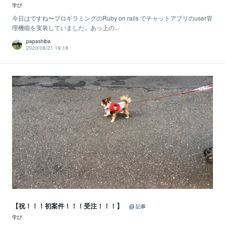
学び
今日はですね〜プロギラミングのRuby on rails でチャットアプリのuser管
理機能を実装していました。あっ上の...
papashiba
2020/08/21 19:18
【祝！！！初案件！！！受注！！！】
記事
学び