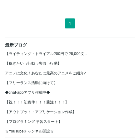
1
最新ブログ
【ライティング・トライアル200円で 28,000文...
【稼ぎたい→行動→失敗→行動】
アニメは文化！あなたに最高のアニメをご紹介♪
【フリーランス活動に向けて】
◆chat-appアプリ作成中◆
【祝！！！初案件！！！受注！！！】
【アウトプット・アプリケーション作成】
【プログラミング 学習スタート】
☆YouTubeチャンネル開設☆