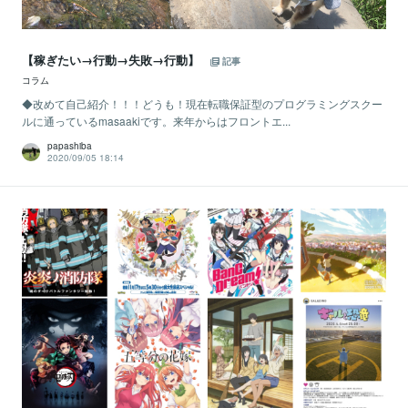
【稼ぎたい→行動→失敗→行動】
記事
コラム
◆改めて自己紹介！！！どうも！現在転職保証型のプログラミングスクー
ルに通っているmasaakiです。来年からはフロントエ...
papashiba
2020/09/05 18:14