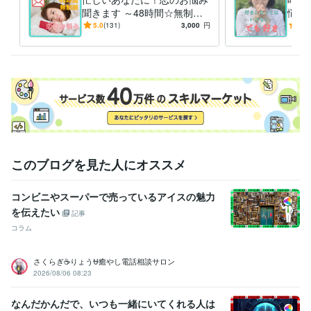
聞きます ～48時間☆無制
悩み
限！チャットで恋愛相談♩
ては
5.0
(131)
3,000
円
5.0
いい
このブログを見た人にオススメ
コンビニやスーパーで売っているアイスの魅力
を伝えたい
記事
コラム
さくらぎ☕りょう⛎癒やし電話相談サロン
2026/08/06 08:23
なんだかんだで、いつも一緒にいてくれる人は