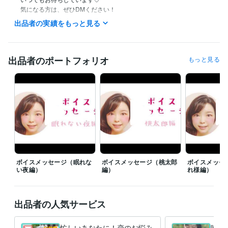
　気になる方は、ぜひDMください！

出品者の実績をもっと見る
୨୧┈┈┈┈┈┈┈┈┈┈┈┈┈┈┈┈┈୨୧

　▼電話相談

出品者のポートフォリオ
もっと見る
　直近毎日予定が詰まっているため

　新規の方はお断りしております(´;ω;`)

　今までご購入いただいたお客様のみ、

　事前予約の上で受け付けてます◎

　※すごくたま〜に待機してます♩
資格・検定
心を癒すなんでも相談屋♩
取得年 : 2019年
困ったときについ頼りたくなる令和のドラえもん^^
取得年 : 2019年
ボイスメッセージ（眠れな
ボイスメッセージ（桃太郎
ボイスメッセ
い夜編）
編）
れ様編）
得意分野
住まい・美容・生活相談
新しく始めたことを習慣にすること♩
悩み相談・カウンセリング
恋愛相談♡
出品者の人気サービス
忙しいあなたに！恋のお悩み
叶わ