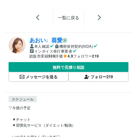
一覧に戻る
あおい♩葵愛
本人確認
機密保持契約(NDA)
インボイス発行事業者
総販売実績
539
評価
4.9
フォロワー
219
無料で見積り相談
メッセージを送る
フォロー
219
スケジュール
▽今後の予定

　▼チャット

　▼習慣化サービス（ダイエット/勉強）

　いつでもお待ちしています♡
