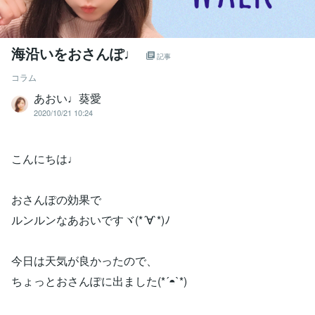
海沿いをおさんぽ♩
記事
コラム
あおい♩葵愛
2020/10/21 10:24
こんにちは♩
おさんぽの効果で
ルンルンなあおいですヾ(*´∀`*)ﾉ
今日は天気が良かったので、
ちょっとおさんぽに出ました(*´◓`*)