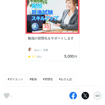
勉強の習慣化をサポートします
あおい♩葵愛
5,000
5.0
円
(51)
#ダイエット
#勉強
#習慣化
#おさんぽ
4