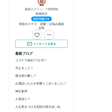
最終ログイン：
13時間前
稼働状況
対応可能です
現役ホステス　恋愛・お悩み相談
女性
メッセージを送る
最新ブログ
ココナラ始めて1か月♡
与えること♡
寝る前の癒し♡
お電話いただき有難うございました♡
神社参拝
人見知り？
人を惹きつける笑顔の底力(●'◡'●)