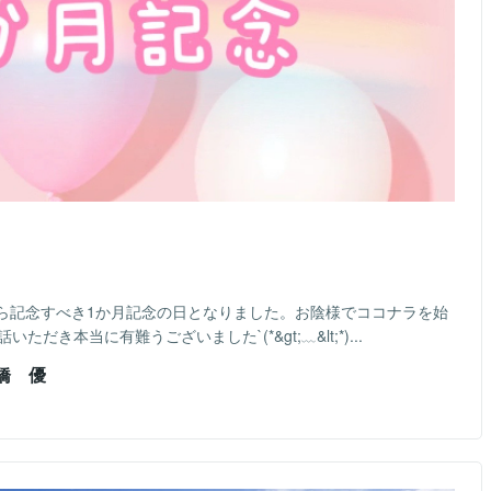
ら記念すべき1か月記念の日となりました。お陰様でココナラを始
き本当に有難うございました`(*&gt;﹏&lt;*)...
橋 優