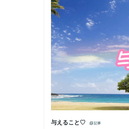
与えること♡
記事