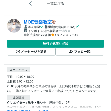
一覧に戻る
MOE音楽教室
本人確認
機密保持契約(NDA)
インボイス発行事業者
未登録
総販売実績
120
評価
5.0
フォロワー
52
無料で見積り相談
メッセージを送る
フォロー
52
スケジュール
平日　10:00〜18:00

土日祝 9:00〜12:00

20:00以降の時間帯がご希望の場合や、上記時間帯以外はご相談くださ
い。（購入前にメッセージで事前にご相談いただくとスムーズです）
経験職種
クリエイター / 歌手・歌い手
経験年数 : 10年
ライフスタイル・その他 / 講師・インストラクター
経験年数 : 10年