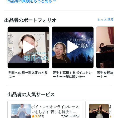
出品者の実績をもっと見る
ライフスタイル・その他 / アイドル・タレント・アーティスト
経験
年数 : 10年
受賞歴
出品者のポートフォリオ
もっと見る
ジョルジョ・ロールミ国際声楽コンクール　入選
資格・検定
中学校教諭免許
取得年 : 2018年
高等学校教諭免許
取得年 : 2018年
得意分野
音楽制作・ナレーション
ボイトレ
音楽
学歴
明日への扉〜育児疲れと共
苦手を克服するボイストレ
苦手を解決す
東京学芸大学
2012年3月 ~ 2018年2月
に〜
ーナー〜星に願いを〜
ーナー
出品者の人気サービス
ボイトレのオンラインレッス
あな
ンをします 苦手を解決！歌
指導
に自信をつけたい方へ
で歌
5.0
(72)
7,000
円
/60分
4.9