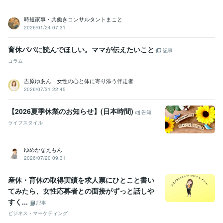
時短家事・共働きコンサルタントまこと
2026/01/24 07:31
育休パパに読んでほしい。ママが伝えたいこと
記事
コラム
吉原ゆあん｜女性の心と体に寄り添う伴走者
2026/07/31 22:45
【2026夏季休業のお知らせ】(日本時間)
告知
ライフスタイル
ゆめかなえもん
2026/07/20 09:31
産休・育休の取得実績を求人票にひとこと書い
てみたら、女性応募者との面接がずっと話しや
すく...
記事
ビジネス・マーケティング