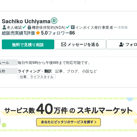
Sachiko Uchiyama
本人確認
機密保持契約(NDA)
インボイス発行事業者
未登録
1
5.0
86
総販売実績
評価
フォロワー
メッセージを送る
フォ
無料で見積り相談
ュール
毎日午前9時から午後6時まで対応可能です。
ライティング・翻訳
記事、ブログ、小説など
分野
仕事、ライフスタイル