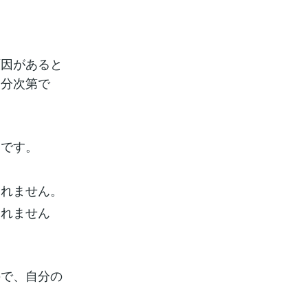
原因があると
自分次第で
とです。
しれません。
しれません
ので、自分の