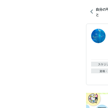
自分の
と
スケジ
資格・