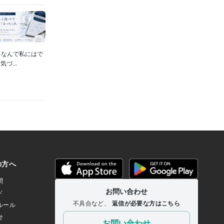
「なんで私にはで
...