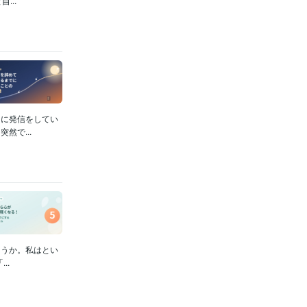
...
マに発信をしてい
然で...
ょうか。私はとい
..