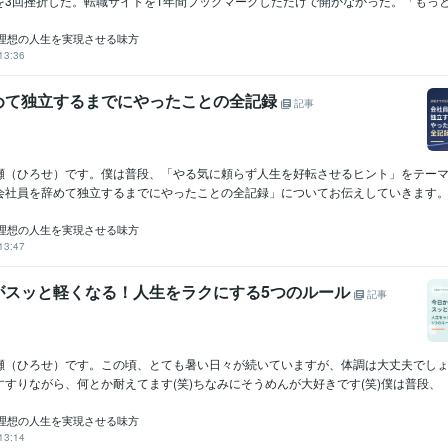
3回挫折した。転職サイトを1年間ブックマークしただけで開かなかった。「もっと自
理想の人生を実現させる味方
13:36
めて独立するまでにやったことの全記録
記事
瀬（ひろせ）です。僕は普段、「やる気に頼らず人生を好転させるヒント」をテー
会社員を辞めて独立するまでにやったことの全記録」についてお伝えしていきます。突
理想の人生を実現させる味方
13:47
がスッと軽くなる！人生をラクにする5つのルール
記事
瀬（ひろせ）です。この頃、とても暑い日々が続いていますが、体調は大丈夫でし
すりながら、何とか耐えてます(笑)ちなみにそうめんが大好きです(笑)僕は普段、「.
理想の人生を実現させる味方
13:14