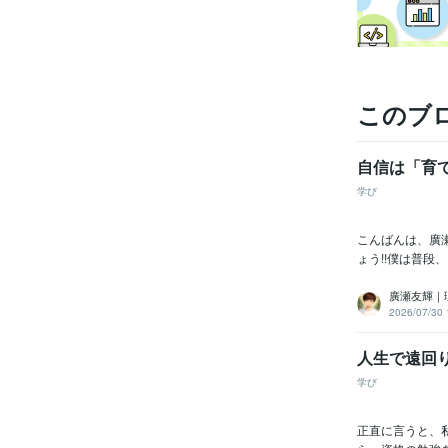
このブ
自信は「育
学び
こんばんは、廣
ょう!!僕は普段
廣瀬友輝｜
2026/07/30 
人生で遠回
学び
正直に言うと、