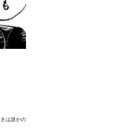
。
ときは誰かの