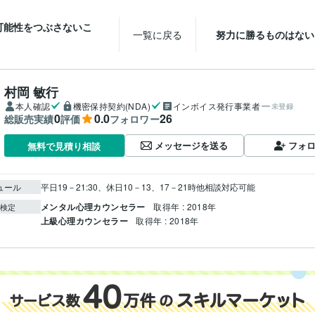
可能性をつぶさないこ
一覧に戻る
努力に勝るものはない
村岡 敏行
本人確認
機密保持契約(NDA)
インボイス発行事業者
未登録
0
0.0
26
総販売実績
評価
フォロワー
メッセージを送る
フォ
無料で見積り相談
ュール
平日19－21:30、休日10－13、17－21時他相談対応可能
メンタル心理カウンセラー
取得年 : 2018年
検定
上級心理カウンセラー
取得年 : 2018年