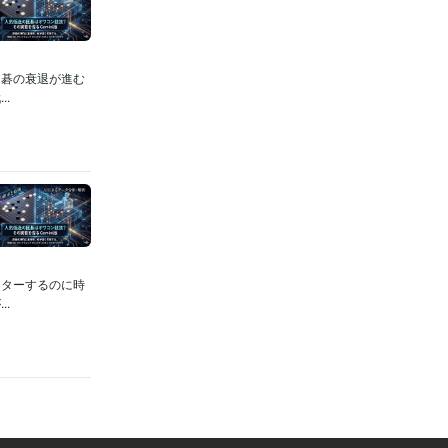
囲碁の衰退が進む
.
スターするのに時
.