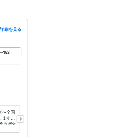
詳細を見る
ー
182
者〜全国
あなたの将棋ウォーズの棋譜
します
を分析しアドバイスします
、結果に
いつまで負け続けるつもりで
00
円
/60分
5.0
(8)
15,000
円
ン
すか？