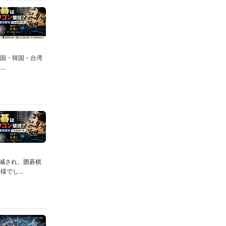
中国・韓国・台湾
.
減され、囲碁棋
でし...