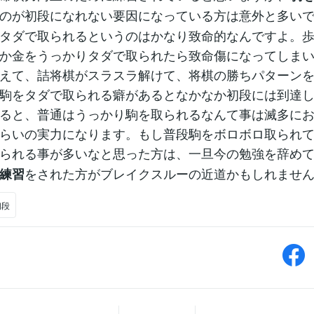
のが初段になれない要因になっている方は意外と多い
タダで取られるというのはかなり致命的なんですよ。
か金をうっかりタダで取られたら致命傷になってしま
えて、詰将棋がスラスラ解けて、将棋の勝ちパターン
駒をタダで取られる癖があるとなかなか初段には到達
ると、普通はうっかり駒を取られるなんて事は滅多に
らいの実力になります。もし普段駒をボロボロ取られ
られる事が多いなと思った方は、一旦今の勉強を辞め
をされた方がブレイクスルーの近道かもしれませ
練習
初段