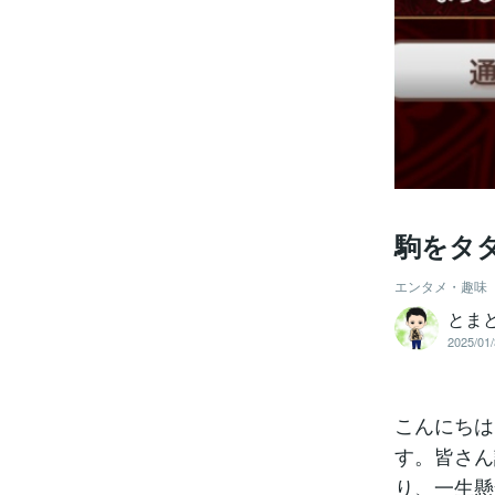
駒をタ
エンタメ・趣味
とまと
2025/01/
こんにちは
す。皆さん
り、一生懸