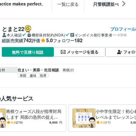
actice makes perfect.
一覧に戻る
只管棋譜並べ
とまと22
プロフィール
本人確認
機密保持契約(NDA)
インボイス発行事業者
未登録
742
5.0
182
総販売実績
評価
フォロワー
メッセージを送る
フォロ
無料で見積り相談
住まい・美容・生活相談
将棋の
分野
将棋 趣味 指導
の人気サービス
将棋ウォーズ八段が指導対局
小中学生限定！初心
します 局面の急所の捉え
レベルまでレッスン
方、正しい将棋の考え方を伝
棋力に応じた内容で
5.0
(278)
6,000
円
5.0
(17)
3,5
授します。
つなげる特別レッス