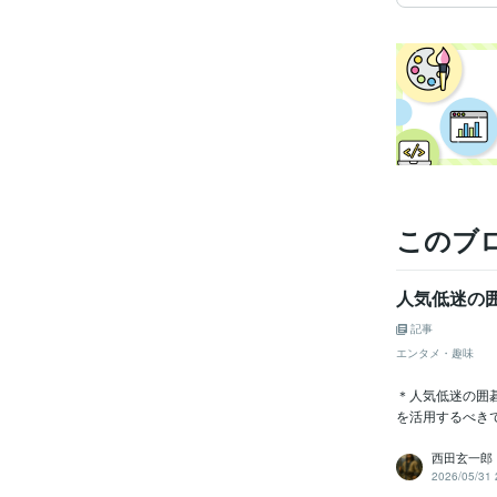
このブ
人気低迷の囲
記事
エンタメ・趣味
＊人気低迷の囲碁
を活用するべきで
西田玄一郎
2026/05/31 