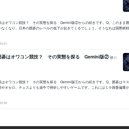
はオワコン競技？ その実態を探る Gemini版②からの続きです。Q、このまま
いなくなり、日本の囲碁のレベルの低下が起きてくるでしょう。そうなれば国際棋戦..
20:51
碁はオワコン競技？ その実態を探る Gemini版②
記
はオワコン競技？ その実態を探る Gemini版①からの続きです。Q、囲碁はマ
棋やオセロ、チェスよりも途中で挫折しやすいゲームです。これには１９路盤偏重が..
22:30