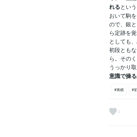
という
れる
おいて駒を
ので、銀と
ら定跡を覚
としても、
初段ともな
ら。そのく
うっかり取
意識で操る
#将棋
#
3