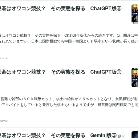
碁はオワコン競技？ その実態を探る ChatGPT版②
はオワコン競技？ その実態を探る ChatGPT版①からの続きです。Q、囲碁は
行われていますが、日本は国際棋戦でも中国・韓国よりも弱小という状態が長く続い..
21:12
碁はオワコン競技？ その実態を探る ChatGPT版①
経営難で幹部の５０％報酬カット、棋士の給料が２５％カットとなり、女流棋戦が削
やアルバイトをしていると発言した棋士もいるようですが、経営難は関西棋院でも同様
20:56
碁はオワコン競技？ その実態を探る Gemini版③
記