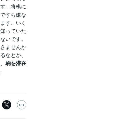
です。将棋に
歩ですら嫌な
います。いく
を知っていた
しないです。
おきませんか
てるなとか、
て、
駒を潜在
ん。