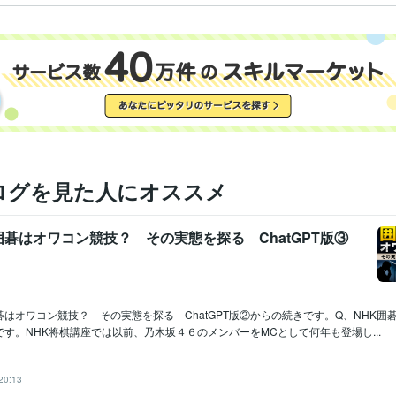
ログを見た人にオススメ
碁はオワコン競技？ その実態を探る ChatGPT版③
はオワコン競技？ その実態を探る ChatGPT版②からの続きです。Q、NHK囲
す。NHK将棋講座では以前、乃木坂４６のメンバーをMCとして何年も登場し...
20:13