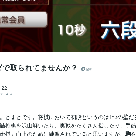
ダで取られてませんか？
記事
22
30 14:52
。とまとです。将棋において初段というのは1つの壁だ
詰将棋を沢山解いたり、実戦をたくさん指したり、手
命棋力向上のために練習されていると思いますが、
駒