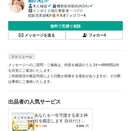
結の杜
本人確認
機密保持契約(NDA)
インボイス発行事業者
未登録
総販売実績
4
評価
5.0
フォロワー
4
無料で見積り相談
メッセージを送る
フォロー
4
スケジュール
メッセージへのご質問・ご連絡は、内容を確認のうえ 24〜48時間以内 
を目安にご返信いたします。

ご依頼状況や鑑定内容により日数が前後する場合がありますが、その際
出品者の人気サービス
あなたを一生守護する産土神
社を鑑定します 自分だけの
唯一無二の守護神が、「 最
5.0
(4)
5,000
円