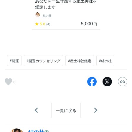
あなたを一生守護する産土神社を
鑑定します
結の杜
5,000
5.0
円
(4)
#開運
#開運カウンセリング
#産土神社鑑定
#結の杜
6
一覧に戻る