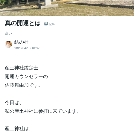
真の開運とは
記事
占い
結の杜
2026/04/13 16:37
産土神社鑑定士
開運カウンセラーの
佐藤舞由加です。
今日は、
私の産土神社に参拝に来ています。
産土神社は、