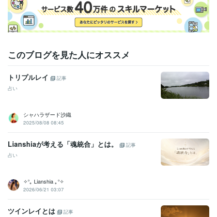
このブログを見た人にオススメ
トリプルレイ
記事
占い
シャハラザード沙織
2025/08/08 08:45
Lianshiaが考える「魂統合」とは。
記事
占い
✧°｡ Lianshia ｡°✧
2026/06/21 03:07
ツインレイとは
記事