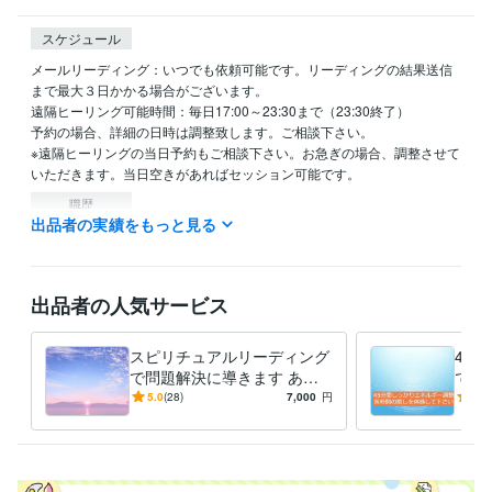
スケジュール
メールリーディング：いつでも依頼可能です。リーディングの結果送信
まで最大３日かかる場合がございます。

遠隔ヒーリング可能時間：毎日17:00～23:30まで（23:30終了）

予約の場合、詳細の日時は調整致します。ご相談下さい。

※遠隔ヒーリングの当日予約もご相談下さい。お急ぎの場合、調整させて
いただきます。当日空きがあればセッション可能です。
職歴
出品者の実績をもっと見る
healing space kazu
2011年9月 ~ 現在
資格・検定
臨床検査技師
取得年 : 1997年
出品者の人気サービス
得意分野
悩み相談・カウンセリング
心や体の不調の緩和
スピリチュアルリーディング
45
癒し ヒーリング
で問題解決に導きます あな
で、
占い
人間関係、ツインレイ、恋愛、仕事、病気
たのお悩みに対して適切なア
体が
5.0
(28)
7,000
円
5.0
人生 愛 仕事 性格
ドバイスをいたします
る方
学歴
東京医学技術専門学校
1995年3月 ~ 1998年2月