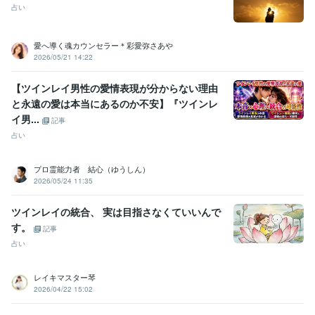
占い
愛へ導く魂カウンセラー＊彩愛弥さあや
2026/05/21 14:22
【ツインレイ男性の愛情表現が分からない理由
と永遠の愛は本当にあるのか不安】『ツインレ
イ男...
記事
占い
プロ霊能力者 結心（ゆうしん）
2026/05/24 11:35
ツインレイの統合、 実は目指さなくていいんで
す。
記事
占い
レイキマスター琴
2026/04/22 15:02