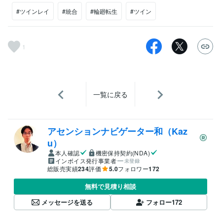
#ツインレイ
#統合
#輪廻転生
#ツイン
1
一覧に戻る
アセンションナビゲーター和（Kaz
u）
本人確認
機密保持契約(NDA)
インボイス発行事業者
未登録
総販売実績
234
評価
5.0
フォロワー
172
無料で見積り相談
メッセージを送る
フォロー
172