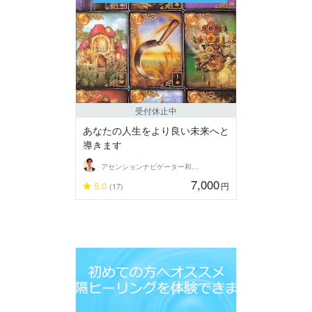
受付休止中
あなたの人生をより良い未来へと
導きます
アセンションナビゲーター和（Kazu）
7,000
5.0
円
(17)