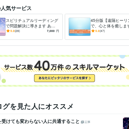
占い
人間関係、ツインレイ、恋愛、仕事、病気
の人気サービス
人生 愛 仕事 性格
東京医学技術専門学校
1995年3月 ~ 1998年2月
歴
スピリチュアルリーディング
45分版【遠隔ヒーリ
で問題解決に導きます あな
で、心と体を癒します
たのお悩みに対して適切なア
体が疲れている方、
5.0
(28)
7,000
円
5.0
(47)
ドバイスをいたします
る方、元気になりた
ログを見た人にオススメ
を受けても変わらない人に共通すること
記事