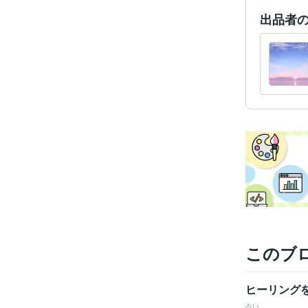
出品者
学
このブ
ヒーリング
占い