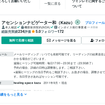
よろしくお願いいたし
ツインレイに関するご
一覧に戻る
ついて
アセンションナビゲーター和（Kazu）
プロフィール
本人確認
機密保持契約(NDA)
インボイス発行事業者
未登録
234
5.0
172
総販売実績
評価
フォロワー
メッセージを送る
フォロ
無料で見積り相談
ュール
メールリーディング：いつでも依頼可能です。リーディングの結果送信
かかる場合がございます。

遠隔ヒーリング可能時間：毎日17:00～23:30まで（23:30終了）

予約の場合、詳細の日時は調整致します。ご相談下さい。

※遠隔ヒーリングの当日予約もご相談下さい。お急ぎの場合、調整させ
す。当日空きがあればセッション可能です。
healing space kazu
2011年9月 ~ 現在
歴
臨床検査技師
取得年 : 1997年
検定
実績をもっと見る
悩み相談・カウンセリング
心や体の不調の緩和
分野
癒し ヒーリング