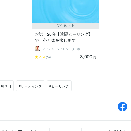
受付休止中
お試し20分【遠隔ヒーリング】
で、心と体を癒します
アセンションナビゲーター和（Kazu）
3,000
4.9
円
(59)
２月３日
#リーディング
#ヒーリング