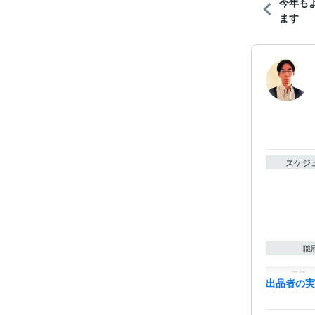
今年も
ます
スケジ
職
資格・
出品者の
得意