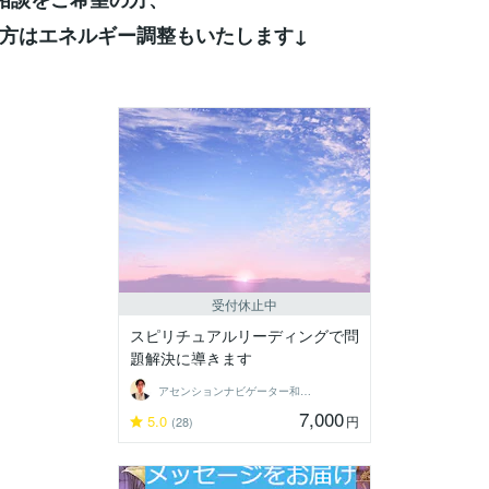
方は
エネルギー調整もいたします↓
受付休止中
スピリチュアルリーディングで問
題解決に導きます
アセンションナビゲーター和（Kazu）
7,000
5.0
円
(28)