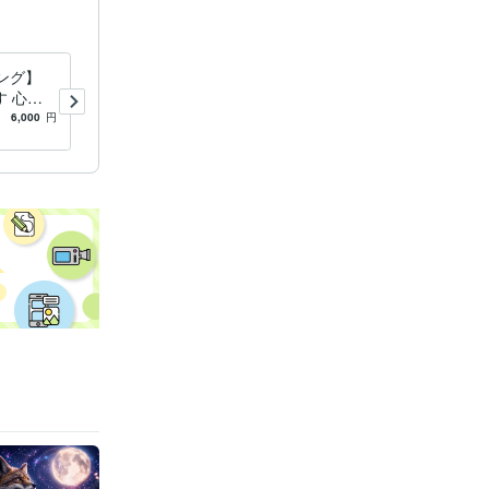
ング】
お試し20分【遠隔ヒーリン
 心や
グ】で、心と体を癒します
痛みがあ
心や体が疲れている方、痛み
6,000
円
4.9
(59)
3,000
円
い方へ
がある方、元気になりたい方
へ