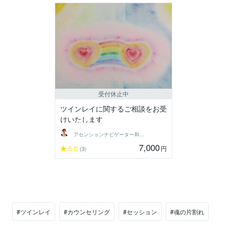
受付休止中
ツインレイに関するご相談をお受
けいたします
アセンションナビゲーター和（Kazu）
7,000
5.0
円
(3)
#ツインレイ
#カウンセリング
#セッション
#魂の片割れ