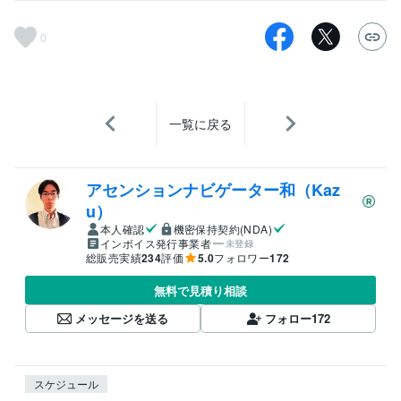
0
一覧に戻る
アセンションナビゲーター和（Kaz
u）
本人確認
機密保持契約(NDA)
インボイス発行事業者
未登録
総販売実績
234
評価
5.0
フォロワー
172
無料で見積り相談
メッセージを送る
フォロー
172
スケジュール