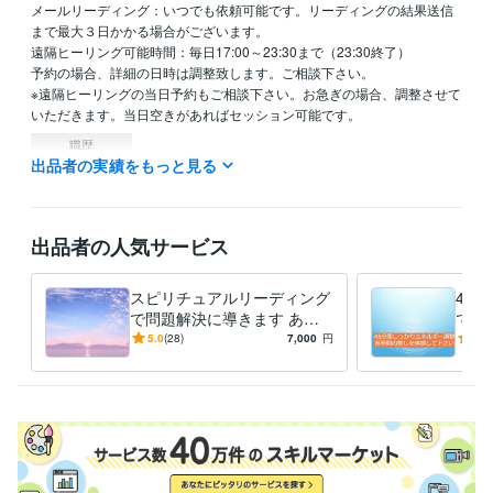
メールリーディング：いつでも依頼可能です。リーディングの結果送信
まで最大３日かかる場合がございます。

遠隔ヒーリング可能時間：毎日17:00～23:30まで（23:30終了）

予約の場合、詳細の日時は調整致します。ご相談下さい。

※遠隔ヒーリングの当日予約もご相談下さい。お急ぎの場合、調整させて
いただきます。当日空きがあればセッション可能です。
職歴
出品者の実績をもっと見る
healing space kazu
2011年9月 ~ 現在
資格・検定
臨床検査技師
取得年 : 1997年
出品者の人気サービス
得意分野
悩み相談・カウンセリング
心や体の不調の緩和
スピリチュアルリーディング
45
癒し ヒーリング
で問題解決に導きます あな
で、
占い
人間関係、ツインレイ、恋愛、仕事、病気
たのお悩みに対して適切なア
体が
5.0
(28)
7,000
円
5.0
人生 愛 仕事 性格
ドバイスをいたします
る方
学歴
東京医学技術専門学校
1995年3月 ~ 1998年2月