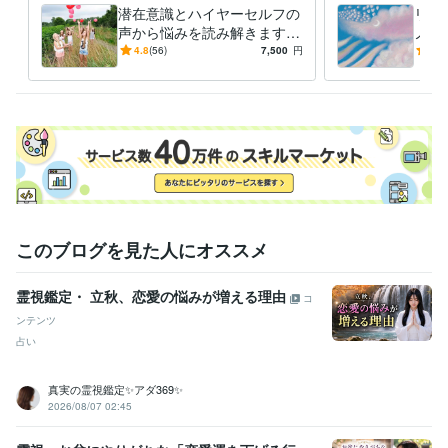
占い
タロット占い
潜在意識とハイヤーセルフの
リピ
恋愛 仕事 進路
人間関係
声から悩みを読み解きます
ノー
占い
チャネリング
それぞれの次元の意向を読み
ノー
4.8
(56)
7,500
円
5.0
占い
チャネリング
取り、潜在意識クリアリング
かB
します
このブログを見た人にオススメ
霊視鑑定・ 立秋、恋愛の悩みが増える理由
コ
ンテンツ
占い
真実の霊視鑑定✨アダ369✨
2026/08/07 02:45