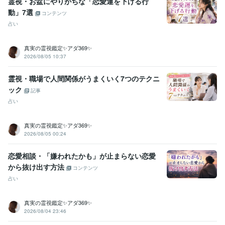
霊視・お盆にやりがちな「恋愛運を下げる行
動」7選
コンテンツ
占い
真実の霊視鑑定✨アダ369✨
2026/08/05 10:37
霊視・職場で人間関係がうまくいく7つのテクニ
ック
記事
占い
真実の霊視鑑定✨アダ369✨
2026/08/05 00:24
恋愛相談・「嫌われたかも」が止まらない恋愛
から抜け出す方法
コンテンツ
占い
真実の霊視鑑定✨アダ369✨
2026/08/04 23:46