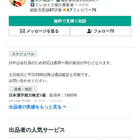
インボイス発行事業者
未登録
総販売実績
87
評価
4.7
フォロワー
75
無料で見積り相談
メッセージを送る
フォロー
75
スケジュール
日中は会社員のため対応は夜間〜朝の返信が中心となります。

土日祝日と平日23時以降は通話鑑定も可能です。

お問い合わせください。
資格・検定
日本漢字能力検定1級
取得年 : 1985年
SEO検定3級
取得年 : 2022年
出品者の実績をもっと見る
ビジネス・クリエイティブツール
Wix:2年
Google Analytics:1年
Google Search Console:1年
Google Tag Manager:1年
出品者の人気サービス
得意分野