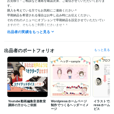
お見積り・ご相談など連絡を確認次第、ご返信させていただいておりま
す。

購入を考えている方でもお気軽にご連絡ください＊

早期納品を希望される場合はお申し込み時にお伝えください。

それぞれのメニューにオプションで早期納品を設定させていただいてい
出品者の実績をもっと見る
資格・検定
普通自動車免許
取得年 : 2019年
漢字検定２級
取得年 : 2013年
英語検定２級
取得年 : 2014年
出品者のポートフォリオ
もっと見る
得意分野
イラスト作成・漫画制作
心がゆるまるイラスト・漫画作成が得意で
す
ビジネス
Youtube動画編集音楽教室
Wordpressホームページ
イラストでかわ
講師の方からご依頼
制作でつくるヘッダーイメ
ressホーム
ージ
ビス