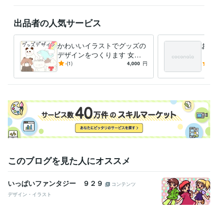
出品者の人気サービス
かわいいイラストでグッズの
お客
デザインをつくります 女性
（急
向け♡ほんわか・かわいいイ
アイ
-
(1)
4,000
円
5.0
ラストでデザインを制作しま
ージ
す＊
このブログを見た人にオススメ
いっぱいファンタジー ９２９
コンテンツ
デザイン・イラスト