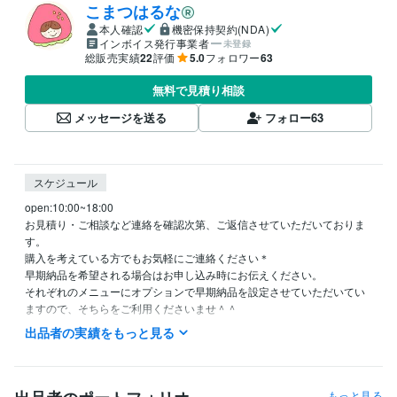
こまつはるな
本人確認
機密保持契約(NDA)
インボイス発行事業者
未登録
総販売実績
22
評価
5.0
フォロワー
63
無料で見積り相談
メッセージを送る
フォロー
63
スケジュール
open:10:00~18:00

お見積り・ご相談など連絡を確認次第、ご返信させていただいておりま
す。

購入を考えている方でもお気軽にご連絡ください＊

早期納品を希望される場合はお申し込み時にお伝えください。

それぞれのメニューにオプションで早期納品を設定させていただいてい
出品者の実績をもっと見る
資格・検定
普通自動車免許
取得年 : 2019年
漢字検定２級
取得年 : 2013年
英語検定２級
取得年 : 2014年
もっと見る