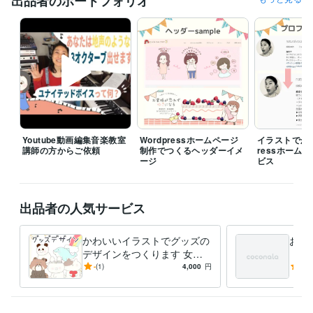
出品者のポートフォリオ
得意分野
イラスト作成・漫画制作
心がゆるまるイラスト・漫画作成が得意で
す
ビジネス
Youtube動画編集音楽教室
Wordpressホームページ
イラストでかわ
講師の方からご依頼
制作でつくるヘッダーイメ
ressホーム
ージ
ビス
出品者の人気サービス
かわいいイラストでグッズの
お客
デザインをつくります 女性
（急
向け♡ほんわか・かわいいイ
アイ
-
(1)
4,000
円
5.0
ラストでデザインを制作しま
ージ
す＊