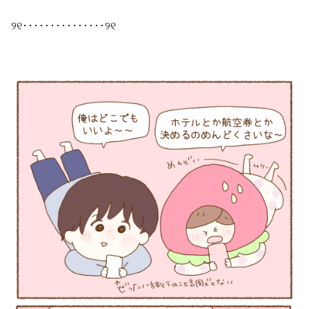
୨୧･･･････････････୨୧