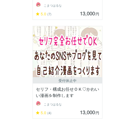
こまつはるな
13,000
5.0
円
(7)
受付休止中
セリフ・構成お任せＯＫ♡かわい
い漫画を制作します
こまつはるな
13,000
5.0
円
(4)