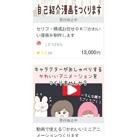
受付休止中
セリフ・構成お任せＯＫ♡かわい
い漫画を制作します
こまつはるな
13,000
5.0
円
(4)
受付休止中
動画で使える♡かわいいミニアニ
メーションつくります