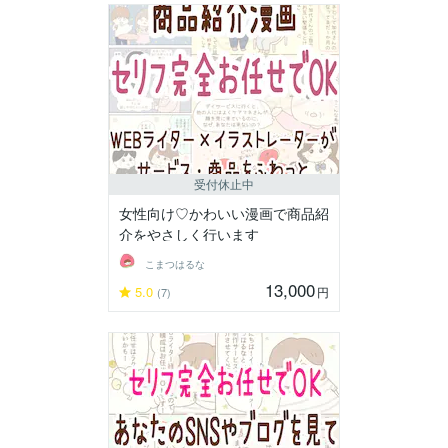
受付休止中
女性向け♡かわいい漫画で商品紹
介をやさしく行います
こまつはるな
13,000
5.0
円
(7)