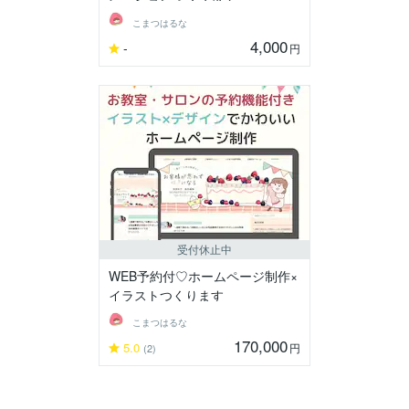
こまつはるな
4,000
-
円
受付休止中
WEB予約付♡ホームページ制作×
イラストつくります
こまつはるな
170,000
5.0
円
(2)