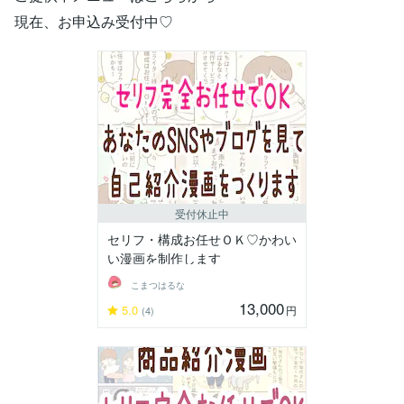
現在、お申込み受付中♡
受付休止中
セリフ・構成お任せＯＫ♡かわい
い漫画を制作します
こまつはるな
13,000
5.0
円
(4)