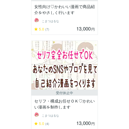
女性向け♡かわいい漫画で商品紹
介をやさしく行います
こまつはるな
13,000
5.0
円
(7)
受付休止中
セリフ・構成お任せＯＫ♡かわい
い漫画を制作します
こまつはるな
13,000
5.0
円
(4)