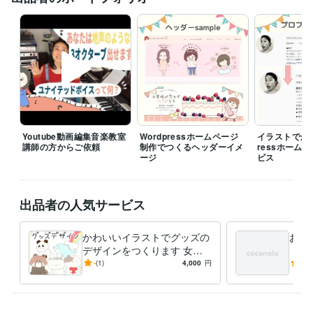
得意分野
イラスト作成・漫画制作
心がゆるまるイラスト・漫画作成が得意で
す
ビジネス
Youtube動画編集音楽教室
Wordpressホームページ
イラストでかわ
講師の方からご依頼
制作でつくるヘッダーイメ
ressホーム
ージ
ビス
出品者の人気サービス
かわいいイラストでグッズの
お客
デザインをつくります 女性
（急
向け♡ほんわか・かわいいイ
アイ
-
(1)
4,000
円
5.0
ラストでデザインを制作しま
ージ
す＊