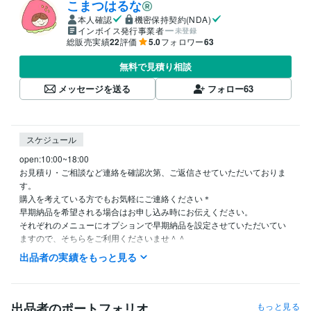
こまつはるな
本人確認
機密保持契約(NDA)
インボイス発行事業者
未登録
総販売実績
22
評価
5.0
フォロワー
63
無料で見積り相談
メッセージを送る
フォロー
63
スケジュール
open:10:00~18:00

お見積り・ご相談など連絡を確認次第、ご返信させていただいておりま
す。

購入を考えている方でもお気軽にご連絡ください＊

早期納品を希望される場合はお申し込み時にお伝えください。

それぞれのメニューにオプションで早期納品を設定させていただいてい
出品者の実績をもっと見る
資格・検定
普通自動車免許
取得年 : 2019年
漢字検定２級
取得年 : 2013年
英語検定２級
取得年 : 2014年
出品者のポートフォリオ
もっと見る