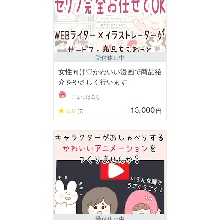
受付休止中
女性向け♡かわいい漫画で商品紹
介をやさしく行います
こまつはるな
13,000
5.0
円
(7)
受付休止中