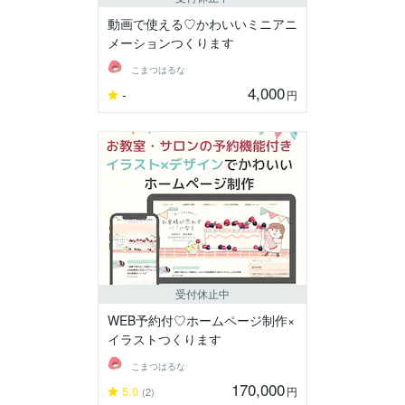
動画で使える♡かわいいミニアニ
メーションつくります
こまつはるな
4,000
-
円
受付休止中
WEB予約付♡ホームページ制作×
イラストつくります
こまつはるな
170,000
5.0
円
(2)