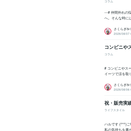
コラム
---# 仲間外
へ。そんな時に
さくらぎ☕
2026/08/07 
コンビニや
コラム
# コンビニや
イーツで涼を取
さくらぎ☕
2026/08/06 
祝・販売実
ライフスタイル
ハルです (^*
私の気持ちを書かせて