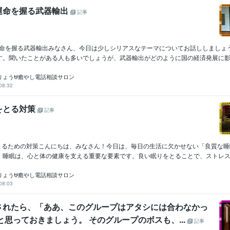
運命を握る武器輸出
記事
の運命を握る武器輸出みなさん、今日は少しシリアスなテーマについてお話ししましょ
す。聞いたことがある人も多いでしょうが、武器輸出がどのように国の経済発展に影響.
りょう⛎癒やし電話相談サロン
08:32
をとる対策
記事
をとるための対策こんにちは、みなさん！今日は、毎日の生活に欠かせない「良質な
。睡眠は、心と体の健康を支える重要な要素です。良い眠りをとることで、ストレスが軽
りょう⛎癒やし電話相談サロン
08:03
されたら、「ああ、このグループはアタシには合わなかっ
と思っておきましょう。 そのグループのボスも、...
記事