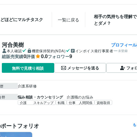
相手の気持ちを理解で
ほどほどにマルチタスク
一覧に戻る
とダメ？
河合美樹
プロフィール
本人確認
機密保持契約(NDA)
インボイス発行事業者
未登録
0
0.0
9
総販売実績
評価
フォロワー
メッセージを送る
フォ
無料で見積り相談
介護系研修
歴
悩み相談・カウンセリング
介護職のお悩み
分野
介護 スキルアップ
転職
仕事 人間関係
資格取得
のポートフォリオ
も