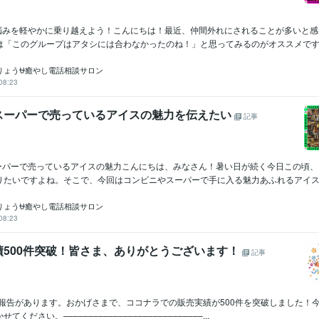
れの悩みを軽やかに乗り越えよう！こんにちは！最近、仲間外れにされることが多いと
は「このグループはアタシには合わなかったのね！」と思ってみるのがオススメです..
りょう⛎癒やし電話相談サロン
08:23
スーパーで売っているアイスの魅力を伝えたい
記事
スーパーで売っているアイスの魅力こんにちは、みなさん！暑い日が続く今日この頃
りたいですよね。そこで、今回はコンビニやスーパーで手に入る魅力あふれるアイスクリ
りょう⛎癒やし電話相談サロン
08:23
績500件突破！皆さま、ありがとうございます！
記事
^)ご報告があります。おかげさまで、ココナラでの販売実績が500件を突破しました！
ください。––––––––––––––––––––––––––––...