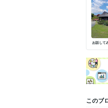
お話して
このブ