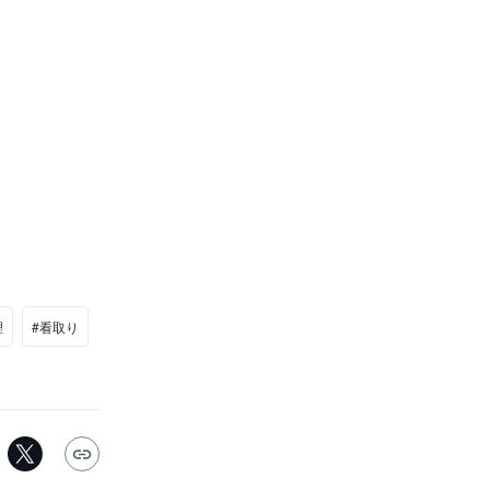
理
#看取り