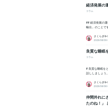
経済発展の
コラム
## 経済発展
輸出」のことで
さくらぎ☕
2026/08/09 
良質な睡眠
コラム
# 良質な睡眠
話ししましょう
さくらぎ☕
2026/08/08 
仲間外れに
たのね！」 