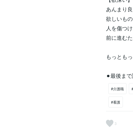
あんまり良
欲しいもの
人を傷つけ
前に進むた
もっともっ
⚫︎最後ま
#介護職
#看護
3