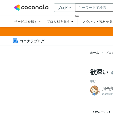
ココナラブログ
ホーム
ブロ
欲深い
学び
河合
2024/03/
【欲深い】