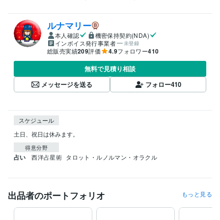
ルナマリー
本人確認
機密保持契約(NDA)
インボイス発行事業者
未登録
総販売実績
209
評価
4.9
フォロワー
410
無料で見積り相談
メッセージを送る
フォロー
410
スケジュール
土日、祝日は休みます。
得意分野
占い
西洋占星術
タロット・ルノルマン・オラクル
出品者のポートフォリオ
もっと見る