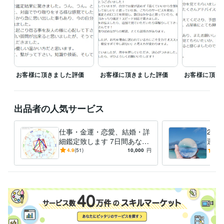
お客様に頂きました評価
お客様に頂きました評価
お客様に頂き
出品者の人気サービス
仕事・金運・恋愛、結婚・詳
20
細鑑定致します 7日間あなた
運勢
を西洋占星術で占います。土
ット
4.9
(51)
10,000
円
5.0
日等休みはその分延長！
期も