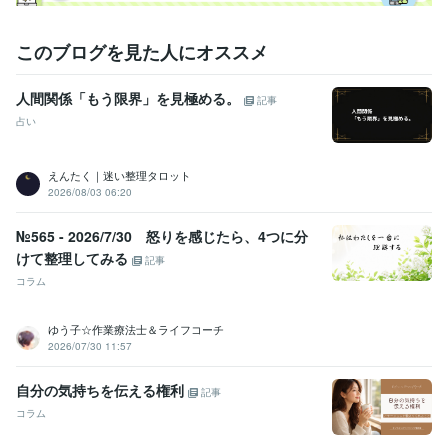
このブログを見た人にオススメ
人間関係「もう限界」を見極める。
記事
占い
えんたく｜迷い整理タロット
2026/08/03 06:20
№565 - 2026/7/30 怒りを感じたら、4つに分
けて整理してみる
記事
コラム
ゆう子☆作業療法士＆ライフコーチ
2026/07/30 11:57
自分の気持ちを伝える権利
記事
コラム