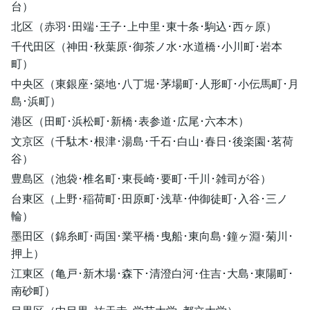
台）
北区（赤羽･田端･王子･上中里･東十条･駒込･西ヶ原）
千代田区（神田･秋葉原･御茶ノ水･水道橋･小川町･岩本
町）
中央区（東銀座･築地･八丁堀･茅場町･人形町･小伝馬町･月
島･浜町）
港区（田町･浜松町･新橋･表参道･広尾･六本木）
文京区（千駄木･根津･湯島･千石･白山･春日･後楽園･茗荷
谷）
豊島区（池袋･椎名町･東長崎･要町･千川･雑司が谷）
台東区（上野･稲荷町･田原町･浅草･仲御徒町･入谷･三ノ
輪）
墨田区（錦糸町･両国･業平橋･曳船･東向島･鐘ヶ淵･菊川･
押上）
江東区（亀戸･新木場･森下･清澄白河･住吉･大島･東陽町･
南砂町）