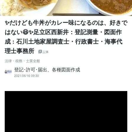
✨だけども牛丼がカレー味になるのは、好きで
はない😆✨足立区西新井：登記測量・図面作
成 : 石川土地家屋調査士・行政書士・海事代
理士事務所
記事
法律・税務・士業全般
登記･許可･届出、各種図面作成
2021/06/16 09:30