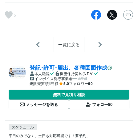
5
一覧に戻る
登記･許可･届出、各種図面作成
本人確認
機密保持契約(NDA)
インボイス発行事業者
未登録
総販売実績
4
評価
5.0
フォロワー
90
無料で見積り相談
メッセージを送る
フォロー
90
スケジュール
平日のみでなく、土日も対応可能です！要予約。