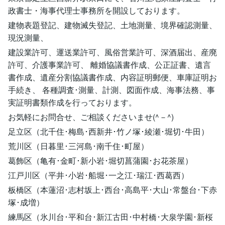
政書士・海事代理士事務所を開設しております。
建物表題登記、建物滅失登記、土地測量、境界確認測量、
現況測量、
建設業許可、運送業許可、風俗営業許可、深酒届出、産廃
許可、介護事業許可、 離婚協議書作成、公正証書、遺言
書作成、遺産分割協議書作成、内容証明郵便、車庫証明お
手続き、 各種調査･測量、計測、図面作成、海事法務、事
実証明書類作成を行っております。
お気軽にお問合せ、ご相談くださいませ(^－^)
足立区（北千住･梅島･西新井･竹ノ塚･綾瀬･堀切･牛田）
荒川区（日暮里･三河島･南千住･町屋）
葛飾区（亀有･金町･新小岩･堀切菖蒲園･お花茶屋）
江戸川区（平井･小岩･船堀･一之江･瑞江･西葛西）
板橋区（本蓮沼･志村坂上･西台･高島平･大山･常盤台･下赤
塚･成増）
練馬区（氷川台･平和台･新江古田･中村橋･大泉学園･新桜