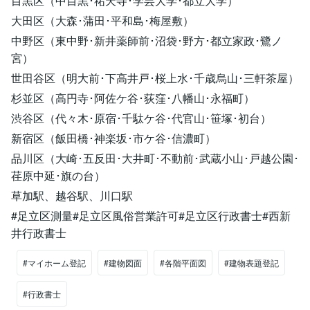
目黒区（中目黒･祐天寺･学芸大学･都立大学）
大田区（大森･蒲田･平和島･梅屋敷）
中野区（東中野･新井薬師前･沼袋･野方･都立家政･鷺ノ
宮）
世田谷区（明大前･下高井戸･桜上水･千歳烏山･三軒茶屋）
杉並区（高円寺･阿佐ケ谷･荻窪･八幡山･永福町）
渋谷区（代々木･原宿･千駄ケ谷･代官山･笹塚･初台）
新宿区（飯田橋･神楽坂･市ケ谷･信濃町）
品川区（大崎･五反田･大井町･不動前･武蔵小山･戸越公園･
荏原中延･旗の台）
草加駅、越谷駅、川口駅
#足立区測量#足立区風俗営業許可#足立区行政書士#西新
井行政書士
#マイホーム登記
#建物図面
#各階平面図
#建物表題登記
#行政書士