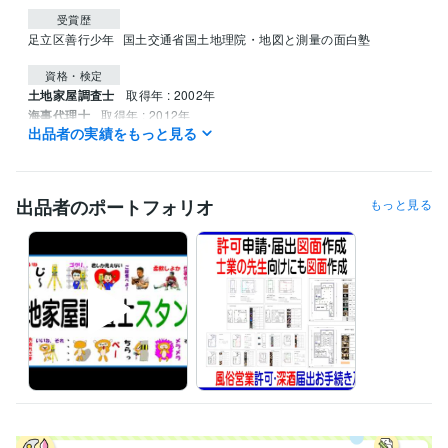
受賞歴
足立区善行少年
国土交通省国土地理院・地図と測量の面白塾
資格・検定
土地家屋調査士
取得年 : 2002年
海事代理士
取得年 : 2012年
出品者の実績をもっと見る
宅地建物取引士
取得年 : 1995年
FP技能士
取得年 : 2006年
１級船舶免許＜小型船舶操縦士＞
取得年 : 2013年
損害保険代理店上級資格
取得年 : 1997年
出品者のポートフォリオ
もっと見る
得意分野
ビジネス代行・事務代行
登記･許可･届出、各種図面作成 
建物表題登記、図面