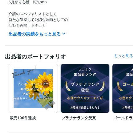
5月から心機一転です✩

介護のスペシャリストとして

新たな気持ちで公認心理師としての

活動を再開します☆彡

心機一転よろしくお願いいたします◎

出品者の実績をもっと見る
基本的に20時〜27時となります。

日中対応時間は、変則的です。

待機中は、お気軽にお問い合わせください✩

出品者のポートフォリオ
もっと見る
■お仕事のお悩み、対人関係のお悩み。

■眠れない方、気持ちがモヤモヤする方。

■誰かと話したい方。

お気軽にお問い合わせください。

どんなお話でも構いません。

良い事も悪い事もお話を聴かせてください。

アロマについてでも大歓迎です。

様々なお話を聴かせていただきたいです。

販売100件達成
プラチナランク受賞
ゴールドラン
挨拶程度の短時間でも、無問題です。

短時間でもお話をして気持ちを整理

してみませんか？
