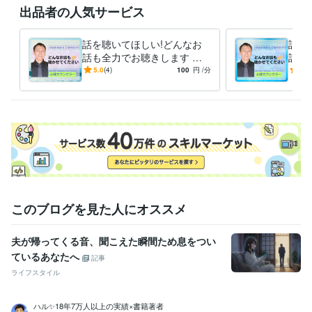
出品者の人気サービス
脱力して気軽にお話してください。

御縁に感謝して、

精一杯寄り添わせて頂きます。

話を聴いてほしい!どんなお
話を
よろしくお願いいたします☆彡
話も全力でお聴きします 現
話も
経験職種
役生活相談員。国家資格複数
役生
5.0
(4)
100
円
/分
4.9
エンジニア / 製品エンジニア（ハードウェア）
経験年数 : 12年
保持。安心してお話くださ
保持
研究・開発・設計 / 電気・電子制御設計
い。
経験年数 : 12年
い。
生産・品質管理 / 生産技術・製造技術
経験年数 : 12年
ライフスタイル・その他 / マッサージ師・セラピスト
経験年数 : 9年
ライフスタイル・その他 / カウンセラー・コーチ
経験年数 : 5年
職歴
某計測器メーカー
2008年3月 ~ 2020年6月
ハンドメイドサロンカムトゥドゥ
2017年5月 ~ 現在
通所介護施設
2020年7月 ~ 現在
このブログを見た人にオススメ
受賞歴
夫が帰ってくる音、聞こえた瞬間ため息をつい
おかげさまでココナラゴールドランク受賞
おかげさまでココナラプ
ているあなたへ
ラチナランク受賞
おかげさまで実績60件突破
おかげさまで実績80
記事
件突破
おかげさまで実績100件突破
ライフスタイル
資格・検定
ハル✨18年7万人以上の実績×書籍著者
アロマテラピーアドバイザー
取得年 : 2011年