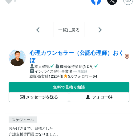
6
一覧に戻る
心理カウンセラー（公認心理師）おく
ぼ
本人確認
機密保持契約(NDA)
インボイス発行事業者
未登録
総販売実績
122
評価
5.0
フォロワー
64
無料で見積り相談
メッセージを送る
フォロー
64
スケジュール
おかげさまで、目標とした

介護支援専門員になりました。
