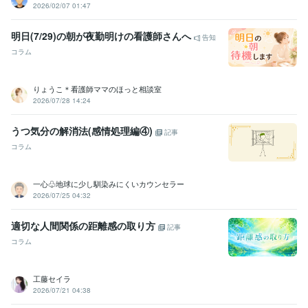
2026/02/07 01:47
アロマセラピスト
取得年 : 2016年
アロマテラピー検定1級
取得年 : 2011年
明日(7/29)の朝が夜勤明けの看護師さんへ
告知
第一種電気工事士
取得年 : 2011年
コラム
情報処理技術者（応用情報技術者）
取得年 : 2010年
ファイナンシャル・プランナー（CFP）
取得年 : 2013年
介護福祉士
取得年 : 2020年
りょうこ＊看護師ママのほっと相談室
社会福祉士
取得年 : 2010年
2026/07/28 14:24
公認心理師
取得年 : 2021年
ケアマネジャー（介護支援専門員）
取得年 : 2024年
うつ気分の解消法(感情処理編④)
記事
プログラミング言語・フレームワーク
コラム
C:12年
C#:12年
C#.NET:12年
C++:12年
HTML:12年
Python:10年
SQL:10年
VB.NET:12年
VBA:12年
Visual Basic:12年
ASP.NET:5年
一心♧地球に少し馴染みにくいカウンセラー
2026/07/25 04:32
得意分野
住まい・美容・生活相談
アロマ、美容関連
介護、福祉、悩み事関連
適切な人間関係の距離感の取り方
住まい・美容・生活相談
CFP®認定ファイナンシャルプランナー
記事
コラム
語学力
英語
日常会話レベル
工藤セイラ
2026/07/21 04:38