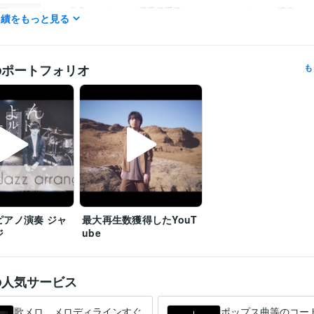
ヤマハ 作曲コンクールで優秀賞受賞、シンフォニーホールで演奏
歴
実績をもっと見る
ヤマハ 演奏グレード 4級
取得年 : 2004年
検定
ヤマハ 指導グレード 4級
取得年 : 2004年
TOEIC
取得年 : 2023年
のポートフォリオ
も
世界遺産検定2級
取得年 : 2024年
音楽制作・ナレーション
耳コピ、ピアノアレンジ、演奏、音源提供
分野
音楽
ピアノ
耳コピ
アレンジ
演奏
絶対音感
音源
YouTube
弾いてみた
大阪大学
2007年3月 ~ 2013年2月
歴
英語
ビジネスレベル
力
ピアノ演奏 ジャ
最大再生数獲得したYouT
ジ
ube
の人気サービス
歌メロ、メロディラインすぐ
ポップス曲等のコー