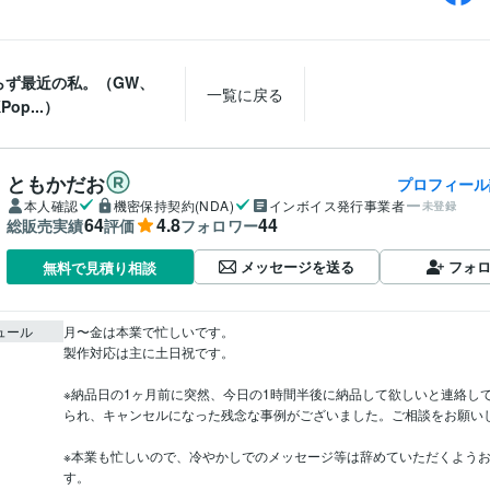
らず最近の私。（GW、
一覧に戻る
op...）
ともかだお
プロフィール
本人確認
機密保持契約(NDA)
インボイス発行事業者
未登録
64
4.8
44
総販売実績
評価
フォロワー
メッセージを送る
フォ
無料で見積り相談
ュール
月〜金は本業で忙しいです。

製作対応は主に土日祝です。

※納品日の1ヶ月前に突然、今日の1時間半後に納品して欲しいと連絡し
られ、キャンセルになった残念な事例がございました。ご相談をお願いし
※本業も忙しいので、冷やかしでのメッセージ等は辞めていただくよう
す。