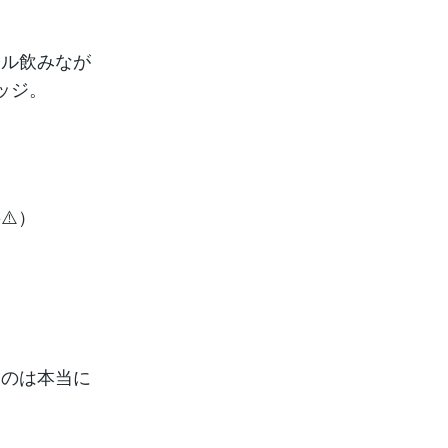
スル飲みなが
レッジ。
⚠️）
うのは本当に