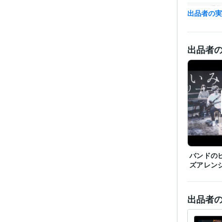
受賞
出品者の
資格・
出品者
得意
学
語学
バンドの
ズアレン
出品者