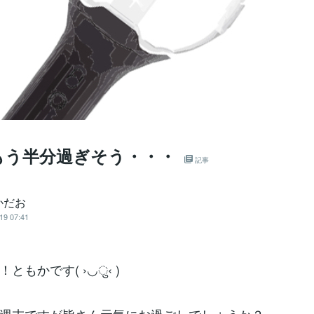
もう半分過ぎそう・・・
記事
かだお
19 07:41
ともかです( ›◡ु‹ )