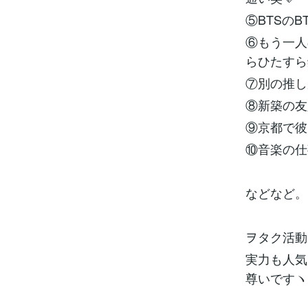
⑤BTSのB
⑥もう一人
らひたすら鑑
⑦別の推し
⑧新築の友
⑨京都で彼
⑩音楽の仕
などなど。
ヲタク活動
実力も人気
尊いですヽ(