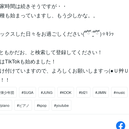
家時間は続きそうですが・・
種も始まっていますし、もう少しかな。。
スした日々をお過ごしください( ຶཽ ˙̫̮ ຶཽ )✧ｷﾗｯ
beでともかだお、と検索して登録してください！
TikTokも始めました！
け付けていますので、よろしくお願いしますっ(●Ｕ艸Ｕ
！！
防弾少年団
#SUGA
#JUNG
#KOOK
#bt21
#JIMIN
#music
#piano
#ピアノ
#kpop
#youtube