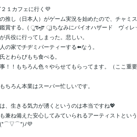
T２１カフェに行く💜
の推し（日本人）がゲーム実況を始めたので、チャミ
賞する。( ुᖛ•̫̮ᖜ ू)ちなみにバイオハザード ヴィ
が兵役に行ってしまった。悲しい。
人の家でチヂミパーティーする⬅️なう。
氏とわらびもち食べる。
事！！もちろん色々やらせてもらってます。（ここ重要
もちろん本業はスーパー忙しいです。
は、生きる気力が湧くというのは本当ですね💖
も兼ね備えた安心してみていられるアーティストとい
*⌒▽⌒*)ﾉ💜