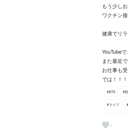
もう少しお
ワクチン接
健康でリラック
YouTu
また最近では
お仕事も受
では！！！
#BTS
#
#ライブ
8