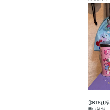
④BTS仕
通い笑💜