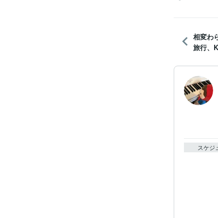
相変わ
旅行、KP
スケジ