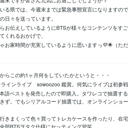
週末ですが皆さん元気にお過ごしでしょうか？
いる県では、今週末までは緊急事態宣言になりますの
の日々を送っています。
らお伝えしているようにBTSが様々なコンテンツをす
てくれるおかげで、
ゃお家時間が充実しているように思いますっ💜🌟（た
からこの約1ヶ月何をしていたかというと・・・
ンラインライブ sowoozoo 鑑賞。何気にライブは初参戦
日本語ベストを発売したので即購入。タワレコで抽選す
きず。でもシリアルコード抽選では、オンラインショ
行きまくって色々買ってトレカケースを作ったり、在
全部BTSヲタク仕様にセッティング💜笑