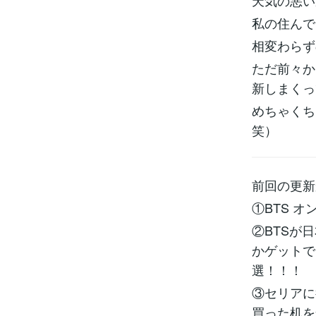
天気の悪い
私の住んで
相変わらず
ただ前々か
新しまくっ
めちゃくち
笑）
前回の更新
①BTS オ
②BTSが
かゲットで
選！！！
③セリアに
買った机を