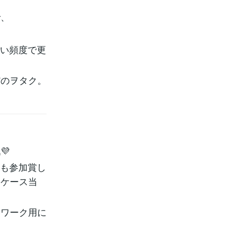
で、
ごい頻度で更
だのヲタク。
💜
るも参加賞し
ーケース当
宅ワーク用に